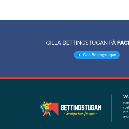
GILLA BETTINGSTUGAN PÅ
FAC
Gilla Bettingstugan
VA
Bett
spel
lära
tryg