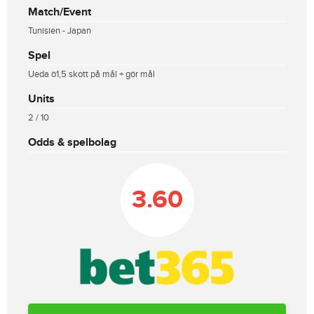
Match/Event
Tunisien - Japan
Spel
Ueda ö1,5 skott på mål + gör mål
Units
2 / 10
Odds & spelbolag
3.60