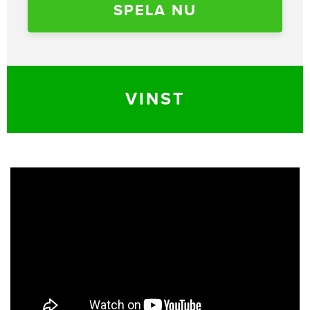
SPELA NU
VINST