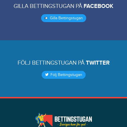
GILLA BETTINGSTUGAN PÅ
FACEBOOK
Gilla Bettingstugan
FÖLJ BETTINGSTUGAN PÅ
TWITTER
Följ Bettingstugan