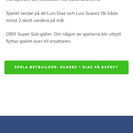
Spelet landar på att Luis Diaz och Luis Suarez får båda
minst 2 skott vardera på mål.
OBS! Super Sub gäller. Om någon av spelarna blir utbytt
flyttas spelet över till ersättaren.
SPELA BETBUILDER: SUAREZ + DIAZ PÅ EXPEKT