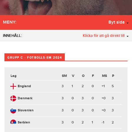
MENY:
Byt sida
INNEHÅLL:
Klicka för att gå direkt till
GRUPP C - FOTBOLLS-EM 2024
Lag
SM
V
O
F
MS
P
England
3
1
2
0
+1
5
Danmark
3
0
3
0
+0
3
Slovenien
3
0
3
0
+0
3
Serbien
3
0
2
1
-1
2