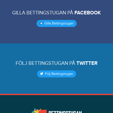
GILLA BETTINGSTUGAN PÅ
FACEBOOK
Gilla Bettingstugan
FÖLJ BETTINGSTUGAN PÅ
TWITTER
Följ Bettingstugan