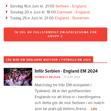
Söndag 16:e Juni kl. 21:00
Serbien
-
England
Torsdag 20:e Juni kl. 18:00
Danmark
-
England
Tisdag 25:e Juni kl. 21:00
England
-
Slovenien
TA DEL AV FULLSTÄNDIGT EM-SPELSCHEMA FÖR
GRUPP C
LÄS MER OM ENGLANDS MATCHER I FOTBOLLS-EM 2024
Inför Serbien - England EM 2024
FOTBOLLS EM 2024
15 JUNI 2024
Matchdag tre från EM-slutspelet i
Tyskland, då är det guldfavoriten
Englands tur att kliva in i handlingarna
och detta gör de mot Serbien i en match
som tar plats på Veltins Arena ...
Läs