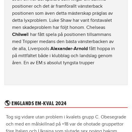
positioner och det är framförallt vänsterback
positionen som även detta mästerskap präglas av
detta lyxproblem. Luke Shaw har varit förstavalet
men skadeproblem har följt honom. Chelseas
Chilwel
l har fått spela på positionen tillsammans
med Trippier medans den bästa vänsterbacken av
de alla, Liverpools
Alexander-Arnold
fått hoppa in
på mittfältet både i klubblag och landslag genom
åren. En av EM:s absolut tyngsta trupper
🌎 ENGLANDS EM-KVAL 2024
Tog sig vidare utan problem i kvalets grupp C. Obesegrade
och med en målskillnad på +18 var de ohotade gruppettor
före Italien och Ukraina som slutade sex poäng bakom