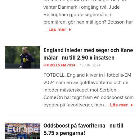
väntar Danmark i omgång två. Jude
Bellingham gjorde segermålet i
premiären, gör han mål igen? Betsson har
...
Läs mer
England inleder med seger och Kane
målar - nu till 2.90 x insatsen
FOTBOLLS EM 2024
15 JUNI 2024
FOTBOLL. England kliver in i fotbolls-EM
2024 som en av guldfavoriterna och de
inleder mästerskapet mot Serbien.
ComeOn har tagit fram en oddsboost som
bygger på favoritseger, men ...
Läs mer
Oddsboost på favoriterna - nu till
5.75 x pengarna!