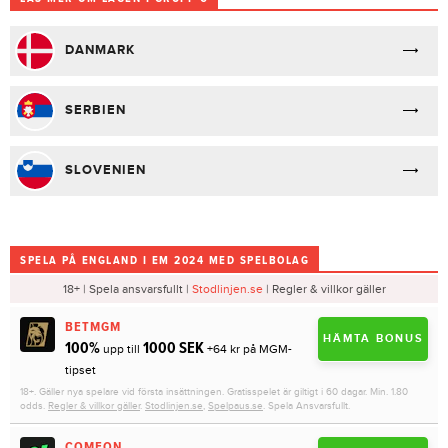
DANMARK
SERBIEN
SLOVENIEN
SPELA PÅ ENGLAND I EM 2024 MED SPELBOLAG
18+ | Spela ansvarsfullt |
Stodlinjen.se
| Regler & villkor gäller
BETMGM
HÄMTA BONUS
100%
1000 SEK
upp till
+64 kr på MGM-
tipset
18+. Gäller nya spelare vid första insättningen. Gratisspelet är giltigt i 60 dagar. Min. 1.80
odds.
Regler & villkor gäller
.
Stodlinjen.se
,
Spelpaus.se
. Spela Ansvarsfullt.
COMEON