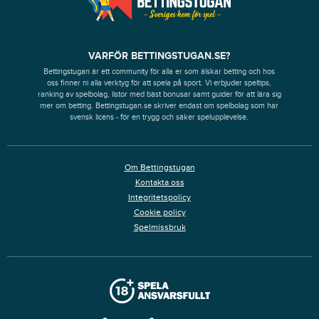
VARFÖR BETTINGSTUGAN.SE?
Bettingstugan är ett community för alla er som älskar betting och hos
oss finner ni alla verktyg för att spela på sport. Vi erbjuder speltips,
ranking av spelbolag, listor med bäst bonusar samt guider för att lära sig
mer om betting. Bettingstugan.se skriver endast om spelbolag som har
svensk licens - för en trygg och säker spelupplevelse.
Om Bettingstugan
Kontakta oss
Integritetspolicy
Cookie policy
Spelmissbruk