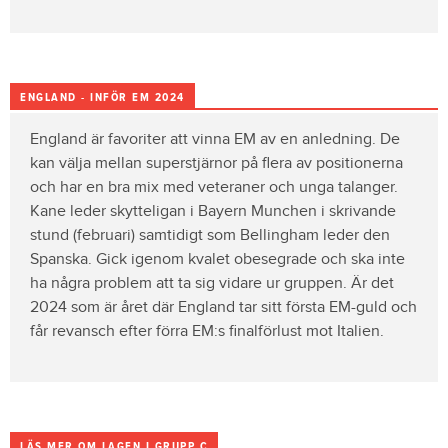
ENGLAND - INFÖR EM 2024
England är favoriter att vinna EM av en anledning. De
kan välja mellan superstjärnor på flera av positionerna
och har en bra mix med veteraner och unga talanger.
Kane leder skytteligan i Bayern Munchen i skrivande
stund (februari) samtidigt som Bellingham leder den
Spanska. Gick igenom kvalet obesegrade och ska inte
ha några problem att ta sig vidare ur gruppen. Är det
2024 som är året där England tar sitt första EM-guld och
får revansch efter förra EM:s finalförlust mot Italien.
LÄS MER OM LAGEN I GRUPP C