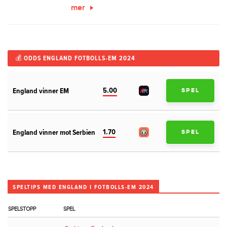
mer
💰 ODDS ENGLAND FOTBOLLS-EM 2024
5.00
England vinner EM
SPEL
1.70
England vinner mot Serbien
SPEL
SPELTIPS MED ENGLAND I FOTBOLLS-EM 2024
SPELSTOPP
SPEL