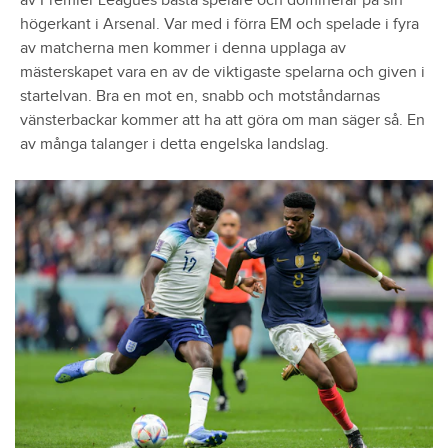
av Premier Leagues bästa spelare och dominerar på sin
högerkant i Arsenal. Var med i förra EM och spelade i fyra
av matcherna men kommer i denna upplaga av
mästerskapet vara en av de viktigaste spelarna och given i
startelvan. Bra en mot en, snabb och motståndarnas
vänsterbackar kommer att ha att göra om man säger så. En
av många talanger i detta engelska landslag.