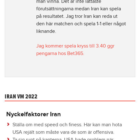
man vinna. Det är inte lättaste
förutsättningarna medan Iran kan spela
på resultatet. Jag tror Iran kan reda ut
den här matchen och spela 1-1 eller något
liknande.
Jag kommer spela kryss till 3.40 ggr
pengarna hos Bet365.
IRAN VM 2022
Nyckelfaktorer Iran
Ställa om med speed och finess. Här kan man hota
USA rejält som måste vara de som är offensiva.
Ta sig runt på kanterna. USA hade problem när