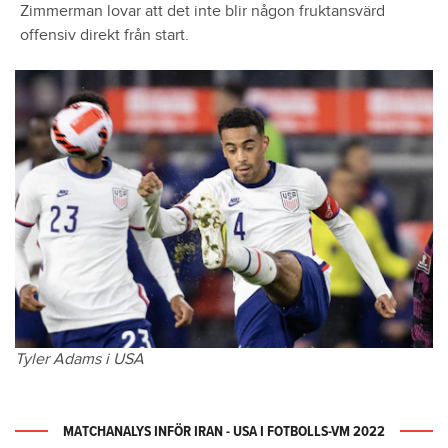
Zimmerman lovar att det inte blir någon fruktansvärd
offensiv direkt från start.
Tyler Adams i USA
MATCHANALYS INFÖR IRAN - USA I FOTBOLLS-VM 2022