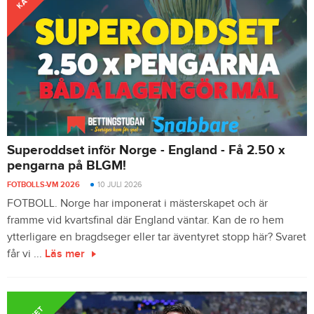
Superoddset inför Norge - England - Få 2.50 x
pengarna på BLGM!
FOTBOLLS-VM 2026
10 JULI 2026
FOTBOLL. Norge har imponerat i mästerskapet och är
framme vid kvartsfinal där England väntar. Kan de ro hem
ytterligare en bragdseger eller tar äventyret stopp här? Svaret
får vi ...
Läs mer