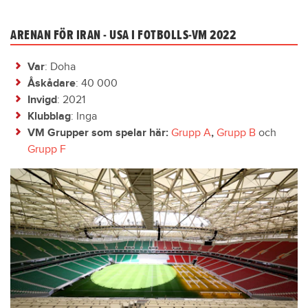
ARENAN FÖR IRAN - USA I FOTBOLLS-VM 2022
Var
: Doha
Åskådare
: 40 000
Invigd
: 2021
Klubblag
: Inga
VM Grupper som spelar här:
Grupp A
,
Grupp B
och
Grupp F