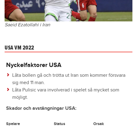
Saeid Ezatollahi i Iran
USA VM 2022
Nyckelfaktorer USA
Låta bollen gå och trötta ut Iran som kommer försvara
sig med 11 man.
Låta Pulisic vara involverad i spelet så mycket som
möjligt.
Skador och avstängningar USA
:
Spelare
Status
Orsak