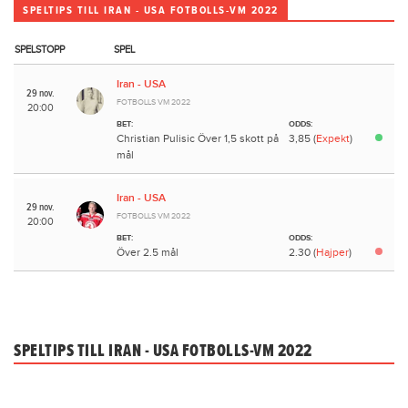
SPELTIPS TILL IRAN - USA FOTBOLLS-VM 2022
SPELSTOPP
SPEL
Iran - USA
29 nov.
FOTBOLLS VM 2022
20:00
BET:
ODDS:
Christian Pulisic Över 1,5 skott på
3,85 (
Expekt
)
mål
Iran - USA
29 nov.
FOTBOLLS VM 2022
20:00
BET:
ODDS:
Över 2.5 mål
2.30 (
Hajper
)
SPELTIPS TILL IRAN - USA FOTBOLLS-VM 2022