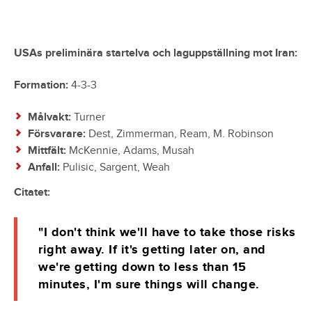
USAs preliminära startelva och laguppställning mot Iran:
Formation:
4-3-3
Målvakt:
Turner
Försvarare:
Dest, Zimmerman, Ream, M. Robinson
Mittfält:
McKennie, Adams, Musah
Anfall:
Pulisic, Sargent, Weah
Citatet:
"I don't think we'll have to take those risks
right away. If it's getting later on, and
we're getting down to less than 15
minutes, I'm sure things will change.