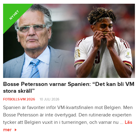
NYHET
Bosse Petersson varnar Spanien: “Det kan bli VM
stora skräll”
FOTBOLLS-VM 2026
10 JULI 2026
Spanien är favoriter inför VM-kvartsfinalen mot Belgien. Men
Bosse Petersson är inte övertygad. Den rutinerade experten
tycker att Belgien vuxit in i turneringen, och varnar nu ...
Läs
mer