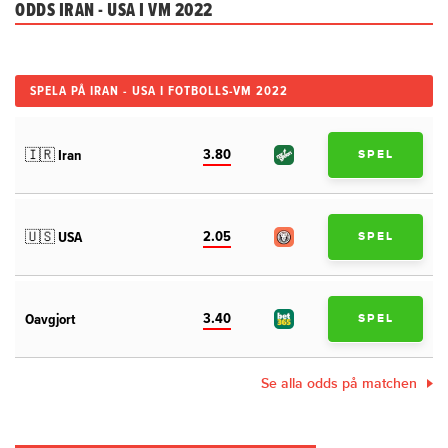
ODDS IRAN - USA I VM 2022
SPELA PÅ IRAN - USA I FOTBOLLS-VM 2022
3.80
🇮🇷 Iran
SPEL
2.05
🇺🇸 USA
SPEL
3.40
Oavgjort
SPEL
Se alla odds på matchen