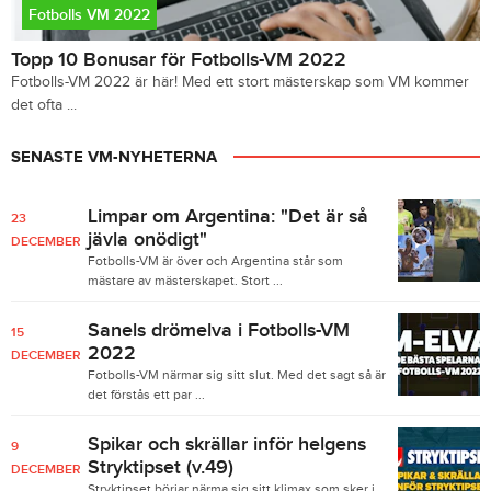
Fotbolls VM 2022
Topp 10 Bonusar för Fotbolls-VM 2022
Fotbolls-VM 2022 är här! Med ett stort mästerskap som VM kommer
det ofta ...
SENASTE VM-NYHETERNA
Limpar om Argentina: "Det är så
23
jävla onödigt"
DECEMBER
Fotbolls-VM är över och Argentina står som
mästare av mästerskapet. Stort ...
Sanels drömelva i Fotbolls-VM
15
2022
DECEMBER
Fotbolls-VM närmar sig sitt slut. Med det sagt så är
det förstås ett par ...
Spikar och skrällar inför helgens
9
Stryktipset (v.49)
DECEMBER
Stryktipset börjar närma sig sitt klimax som sker i