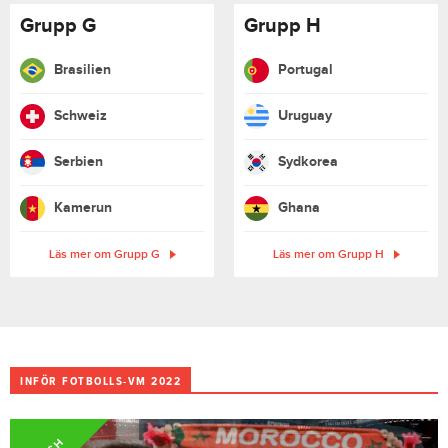
Grupp G
Grupp H
Brasilien
Portugal
Schweiz
Uruguay
Serbien
Sydkorea
Kamerun
Ghana
Läs mer om Grupp G
Läs mer om Grupp H
INFÖR FOTBOLLS-VM 2022