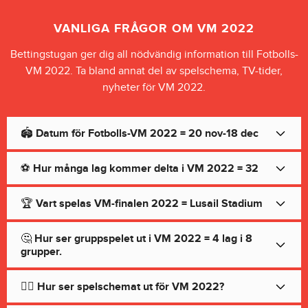
VANLIGA FRÅGOR OM VM 2022
Bettingstugan ger dig all nödvändig information till Fotbolls-
VM 2022. Ta bland annat del av spelschema, TV-tider,
nyheter för VM 2022.
🏟 Datum för Fotbolls-VM 2022 = 20 nov-18 dec
⚽️ Hur många lag kommer delta i VM 2022 = 32
🏆 Vart spelas VM-finalen 2022 = Lusail Stadium
🤔 Hur ser gruppspelet ut i VM 2022 = 4 lag i 8
grupper.
🤷‍♀️ Hur ser spelschemat ut för VM 2022?