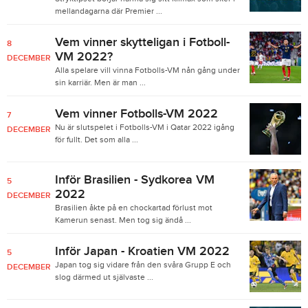
mellandagarna där Premier ...
Vem vinner skytteligan i Fotboll-
8
VM 2022?
DECEMBER
Alla spelare vill vinna Fotbolls-VM nån gång under
sin karriär. Men är man ...
Vem vinner Fotbolls-VM 2022
7
Nu är slutspelet i Fotbolls-VM i Qatar 2022 igång
DECEMBER
för fullt. Det som alla ...
Inför Brasilien - Sydkorea VM
5
2022
DECEMBER
Brasilien åkte på en chockartad förlust mot
Kamerun senast. Men tog sig ändå ...
Inför Japan - Kroatien VM 2022
5
Japan tog sig vidare från den svåra Grupp E och
DECEMBER
slog därmed ut självaste ...