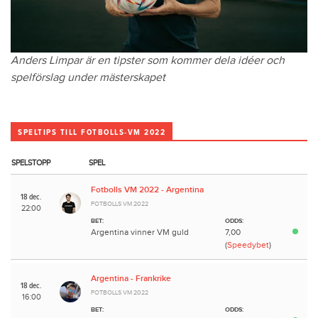
Anders Limpar är en tipster som kommer dela idéer och
spelförslag under mästerskapet
SPELTIPS TILL FOTBOLLS-VM 2022
SPELSTOPP
SPEL
Fotbolls VM 2022 - Argentina
18 dec.
FOTBOLLS VM 2022
22:00
BET:
ODDS:
Argentina vinner VM guld
7,00
(
Speedybet
)
Argentina - Frankrike
18 dec.
FOTBOLLS VM 2022
16:00
BET:
ODDS: