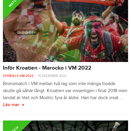
MATCH
Inför Kroatien - Marocko i VM 2022
FOTBOLLS VM 2022
15 DECEMBER 2022
Bronsmatch i VM mellan två lag som inte många trodde
skulle gå såhär långt. Kroatien var visserligen i final 2018 men
landat är litet och Modric fyra år äldre. Han har dock visat ...
Läs mer