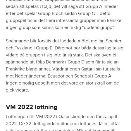
sedan att spelas i följd, det vill säga att Grupp A inleder,
efter det spelar Grupp B och sedan Grupp C. I detta
gruppspel finns det flera intressanta grupper men kanske
ingen grupp som känns som en riktig "dödens grupp".
Spännande blir förstås det laddade mötet mellan Spanien
och Tyskland i Grupp E. Däremot bör båda dessa lag ta sig
vidare då gruppen i sig inte är så stark. Det ska även bli
spännande att följa Danmark i Grupp D som får ta sig an
Frankrike bland annat. Värdnationen Qatar i sin tur ställs
mot Nederländerna, Ecuador och Senegal i Grupp A.
Ingen omöjlig uppgift men det vore en stor skräll om de
gick vidare.
VM 2022 lottning
Lottningen för VM 2022 i Qatar skedde den första april
2022. De 32 deltagande nationerna lottades då in i åtta
olika grupper utefter en seedning. När det kommer till