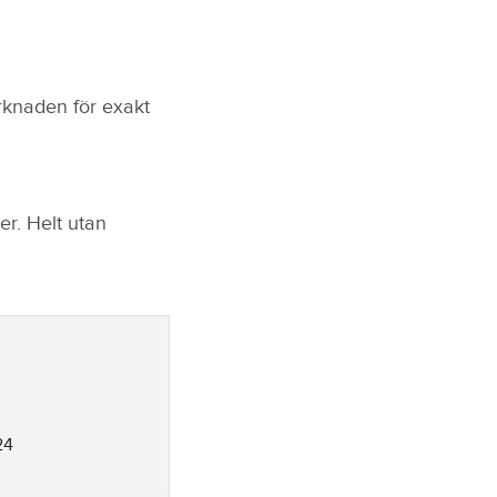
rknaden för exakt
r. Helt utan
24