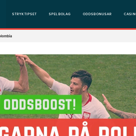
STRYKTIPSET
SPELBOLAG
ODDSBONUSAR
CASI
olombia