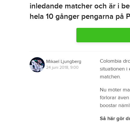
inledande matcher och är i b
hela 10 gånger pengarna på P
Colombia dro
Mikael Ljungberg
24 juni 2018, 9:00
situationen i
matchen.
Nu möter man
förlorar även
boostar näml
Så här gör d