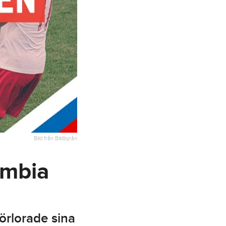
Bild från Bildbyrån
ombia
örlorade sina