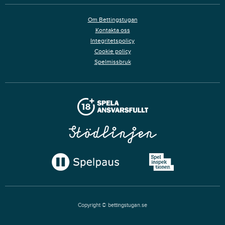
Om Bettingstugan
Kontakta oss
Integritetspolicy
Cookie policy
Spelmissbruk
Copyright © bettingstugan.se