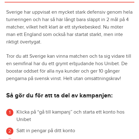
Sverige har uppvisat en mycket stark defensiv genom hela
turneringen och har så här långt bara släppt in 2 mål på 4
matcher, vilket helt klart är ett styrkebesked. Nu möter
man ett England som också har startat starkt, men inte
riktigt övertygat.
Tror du att Sverige kan vinna matchen och ta sig vidare till
en semifinal har du ett grymt erbjudande hos Unibet. De
boostar oddset för alla nya kunder och ger 10 gånger
pengarna på svensk vinst. Helt utan omsättningskrav!
Så gör du för att ta del av kampanjen:
Klicka på “gå till kampanj” och starta ett konto hos
Unibet
Sätt in pengar på ditt konto