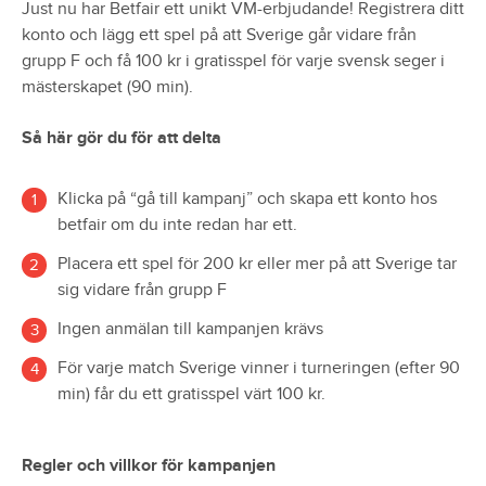
Just nu har Betfair ett unikt VM-erbjudande! Registrera ditt
konto och lägg ett spel på att Sverige går vidare från
grupp F och få 100 kr i gratisspel för varje svensk seger i
mästerskapet (90 min).
Så här gör du för att delta
Klicka på “gå till kampanj” och skapa ett konto hos
betfair om du inte redan har ett.
Placera ett spel för 200 kr eller mer på att Sverige tar
sig vidare från grupp F
Ingen anmälan till kampanjen krävs
För varje match Sverige vinner i turneringen (efter 90
min) får du ett gratisspel värt 100 kr.
Regler och villkor för kampanjen