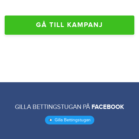
GÅ TILL KAMPANJ
GILLA BETTINGSTUGAN PÅ
FACEBOOK
Gilla Bettingstugan