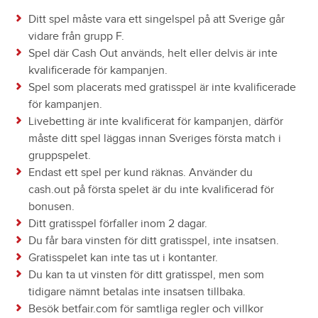
Ditt spel måste vara ett singelspel på att Sverige går
vidare från grupp F.
Spel där Cash Out används, helt eller delvis är inte
kvalificerade för kampanjen.
Spel som placerats med gratisspel är inte kvalificerade
för kampanjen.
Livebetting är inte kvalificerat för kampanjen, därför
måste ditt spel läggas innan Sveriges första match i
gruppspelet.
Endast ett spel per kund räknas. Använder du
cash.out på första spelet är du inte kvalificerad för
bonusen.
Ditt gratisspel förfaller inom 2 dagar.
Du får bara vinsten för ditt gratisspel, inte insatsen.
Gratisspelet kan inte tas ut i kontanter.
Du kan ta ut vinsten för ditt gratisspel, men som
tidigare nämnt betalas inte insatsen tillbaka.
Besök betfair.com för samtliga regler och villkor