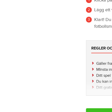
Klicka på
Lägg ett 
Klart! Du
fotbolls
REGLER O
Gäller fr
MInsta in
Ditt spe
Du kan i
Ditt grati
Vinner du
Betfairs 
Läs mer 