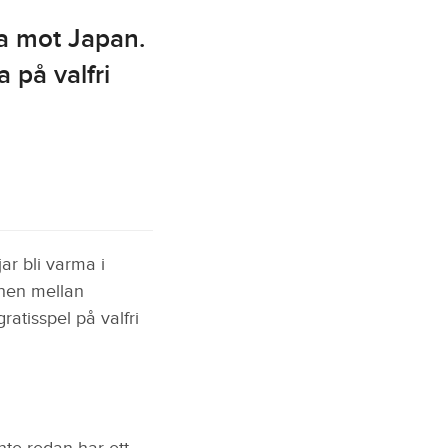
ia mot Japan.
 på valfri
ar bli varma i
chen mellan
atisspel på valfri