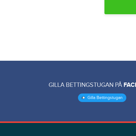
GILLA BETTINGSTUGAN PÅ
FAC
Gilla Bettingstugan