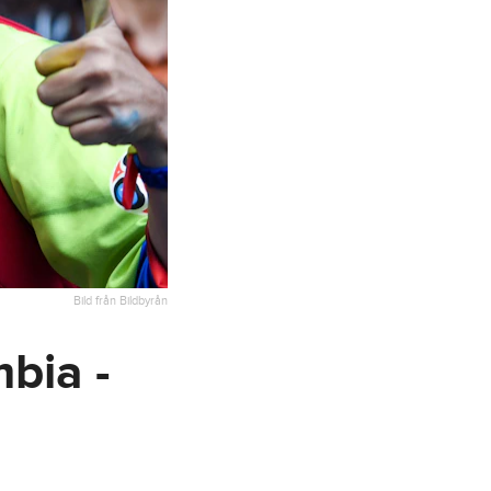
Bild från Bildbyrån
mbia -