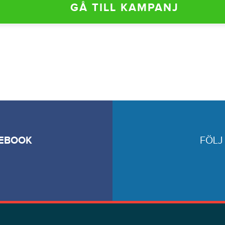
GÅ TILL KAMPANJ
EBOOK
FÖLJ