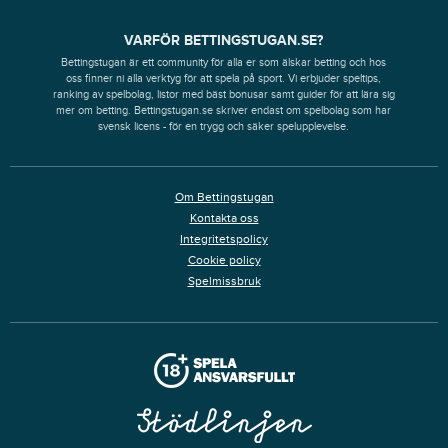
VARFÖR BETTINGSTUGAN.SE?
Bettingstugan är ett community för alla er som älskar betting och hos
oss finner ni alla verktyg för att spela på sport. Vi erbjuder speltips,
ranking av spelbolag, listor med bäst bonusar samt guider för att lära sig
mer om betting. Bettingstugan.se skriver endast om spelbolag som har
svensk licens - för en trygg och säker spelupplevelse.
Om Bettingstugan
Kontakta oss
Integritetspolicy
Cookie policy
Spelmissbruk