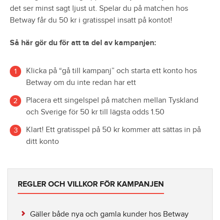
det ser minst sagt ljust ut. Spelar du på matchen hos
Betway får du 50 kr i gratisspel insatt på kontot!
Så här gör du för att ta del av kampanjen:
Klicka på “gå till kampanj” och starta ett konto hos
Betway om du inte redan har ett
Placera ett singelspel på matchen mellan Tyskland
och Sverige för 50 kr till lägsta odds 1.50
Klart! Ett gratisspel på 50 kr kommer att sättas in på
ditt konto
REGLER OCH VILLKOR FÖR KAMPANJEN
Gäller både nya och gamla kunder hos Betway