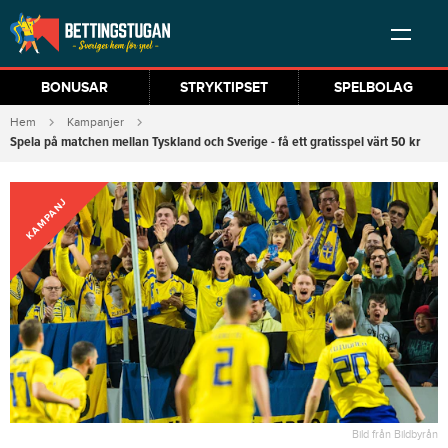
BONUSAR
STRYKTIPSET
SPELBOLAG
Hem
Kampanjer
Spela på matchen mellan Tyskland och Sverige - få ett gratisspel värt 50 kr
KAMPANJ
Bild från Bildbyrån