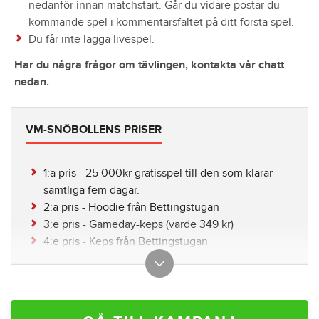
nedanför innan matchstart. Går du vidare postar du
kommande spel i kommentarsfältet på ditt första spel.
Du får inte lägga livespel.
Har du några frågor om tävlingen, kontakta vår chatt
nedan.
VM-SNÖBOLLENS PRISER
1:a pris - 25 000kr gratisspel till den som klarar
samtliga fem dagar.
2:a pris - Hoodie från Bettingstugan
3:e pris - Gameday-keps (värde 349 kr)
4:e pris - Keps från Bettingstugan
5:e pris - T-shirt från Bettingstugan