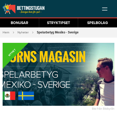
BONUSAR
STRYKTIPSET
SPELBOLAG
Spelarbetyg Mexiko - Sverige
Hem
Nyheter
NYHET
Bild från Bildbyrån