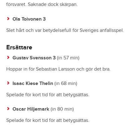
försvaret. Saknade dock skärpan.
Ola Toivonen 3
Slet hårt och var betydelsefull för Sveriges anfallsspel.
Ersättare
Gustav Svensson 3
(in 57 min)
Hoppar in för Sebastian Larsson och gör det bra.
Isaac Kiese Thelin
(in 68 min)
Spelade för kort tid för att betygsättas.
Oscar Hiljemark
(in 80 min)
Spelade för kort tid för att betygsättas.