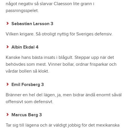
något negativ så slarvar Claesson lite grann i
passningsspelet.
Sebastian Larsson 3
Vilken krigare. Så otroligt nyttig för Sveriges defensiv.
Albin Ekdal 4
Kanske hans bästa insats i blågult. Steppar upp när det
behövdes som mest. Vinner bollar, ordnar frisparkar och
vårdar bollen så klokt.
Emil Forsberg 3
Bränner en hel del lägen, ja, men bidrar ändå enormt såväl
offensivt som defensivt.
Marcus Berg 3
Tar sig till lägena och är väldigt jobbig för det mexikanska