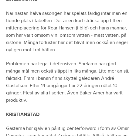
När nästan halva säsongen har spelats färdig intar man en
tionde plats i tabellen. Det är en kort sträcka upp till en
mittenplacering för Roar Hansen (i bild) och hans mannar,
som har varit ömsom vin, ömsom vatten - mest vatten, på
sistone. Många förluster har det blivit men också en seger
nyligen mot Trollhättan.
Problemen har legat i defensiven. Spelarna har gjort
många mål men också släppt in lika många. Lite mer än så,
faktiskt. Fram i banan finns skytteligaledaren André
Gustafson. Efter 14 omgångar har 22-åringen nätat 10
gånger. Flest av alla i serien. Även Baker Amer har varit
produktiv.
KRISTIANSTAD
Gästerna har själv en pålitlig centerforward i form av Omar
Dampha - som har nätat 7 gånger hittills. Alltså, hälften av