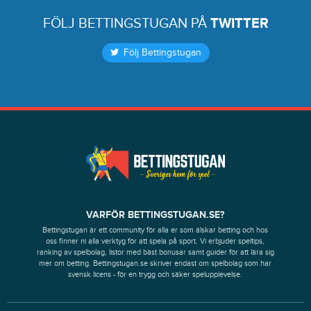
FÖLJ BETTINGSTUGAN PÅ
TWITTER
Följ Bettingstugan
VARFÖR BETTINGSTUGAN.SE?
Bettingstugan är ett community för alla er som älskar betting och hos
oss finner ni alla verktyg för att spela på sport. Vi erbjuder speltips,
ranking av spelbolag, listor med bäst bonusar samt guider för att lära sig
mer om betting. Bettingstugan.se skriver endast om spelbolag som har
svensk licens - för en trygg och säker spelupplevelse.