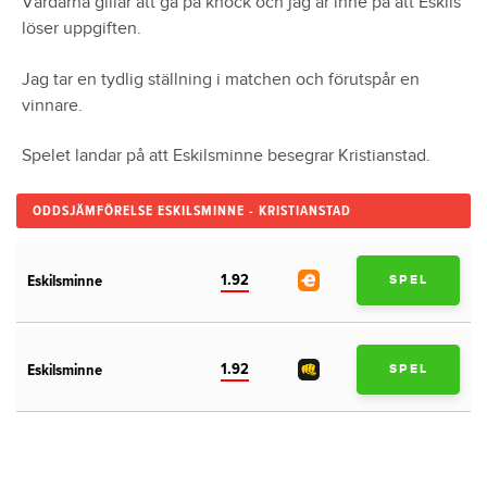
Värdarna gillar att gå på knock och jag är inne på att Eskils
löser uppgiften.
Jag tar en tydlig ställning i matchen och förutspår en
vinnare.
Spelet landar på att Eskilsminne besegrar Kristianstad.
ODDSJÄMFÖRELSE ESKILSMINNE - KRISTIANSTAD
1.92
Eskilsminne
SPEL
1.92
Eskilsminne
SPEL