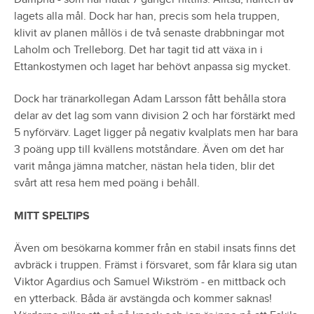
lagets alla mål. Dock har han, precis som hela truppen,
klivit av planen mållös i de två senaste drabbningar mot
Laholm och Trelleborg. Det har tagit tid att växa in i
Ettankostymen och laget har behövt anpassa sig mycket.
Dock har tränarkollegan Adam Larsson fått behålla stora
delar av det lag som vann division 2 och har förstärkt med
5 nyförvärv. Laget ligger på negativ kvalplats men har bara
3 poäng upp till kvällens motståndare. Även om det har
varit många jämna matcher, nästan hela tiden, blir det
svårt att resa hem med poäng i behåll.
MITT SPELTIPS
Även om besökarna kommer från en stabil insats finns det
avbräck i truppen. Främst i försvaret, som får klara sig utan
Viktor Agardius och Samuel Wikström - en mittback och
en ytterback. Båda är avstängda och kommer saknas!