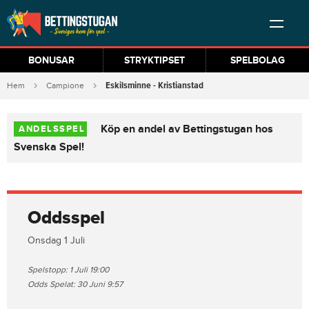
BONUSAR
STRYKTIPSET
SPELBOLAG
Eskilsminne - Kristianstad
Hem
Campione
Köp en andel av Bettingstugan hos
ANDELSSPEL
Svenska Spel!
Oddsspel
Onsdag 1 Juli
Spelstopp: 1 Juli 19:00
Odds Spelat: 30 Juni 9:57