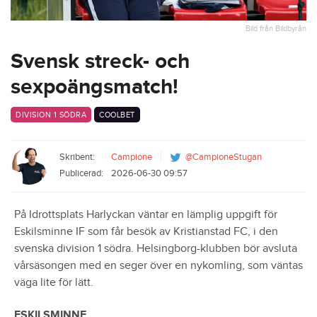
Bild från Bildbyrån
Svensk streck- och
sexpoängsmatch!
DIVISION 1 SÖDRA
COOLBET
Skribent:
Campione
@CampioneStugan
Publicerad:
2026-06-30 09:57
På Idrottsplats Harlyckan väntar en lämplig uppgift för
Eskilsminne IF som får besök av Kristianstad FC, i den
svenska division 1 södra. Helsingborg-klubben bör avsluta
vårsäsongen med en seger över en nykomling, som väntas
väga lite för lätt.
ESKILSMINNE