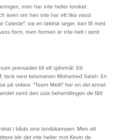
ringen, men har inte heller torskat.
 även om han inte har ett lika vasst
La Celeste", via en taktisk seger, kan få med
ass form, men formen är inte helt i zenit
m pressades till ett självmål. Ett
 VM, tack vare talismanen Mohamed Salah. En
obba på vidare. "Team Melli" har en del annat
landet samt den usla behandlingen de fått
r nätat i båda sina landskampen. Men att
ättare blir det inte heller mot Kevin de