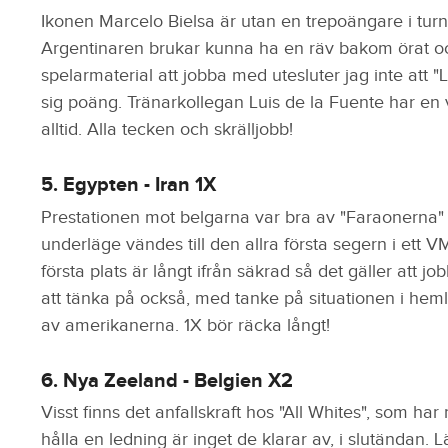
Ikonen Marcelo Bielsa är utan en trepoängare i turne
Argentinaren brukar kunna ha en räv bakom örat och
spelarmaterial att jobba med utesluter jag inte att "
sig poäng. Tränarkollegan Luis de la Fuente har en v
alltid. Alla tecken och skrälljobb!
5. Egypten - Iran 1X
Prestationen mot belgarna var bra av "Faraonerna" so
underläge vändes till den allra första segern i ett
första plats är långt ifrån säkrad så det gäller att j
att tänka på också, med tanke på situationen i hem
av amerikanerna. 1X bör räcka långt!
6. Nya Zeeland - Belgien X2
Visst finns det anfallskraft hos "All Whites", som ha
hålla en ledning är inget de klarar av, i slutändan. L