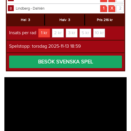
8
Lindberg - Dahlén
1
X
2
Hel
3
Halv
3
Pris 216 kr
Insats per rad
1 kr
2 kr
3 kr
5 kr
10 kr
Spelstopp: torsdag 2025-11-13 18:59
BESÖK SVENSKA SPEL