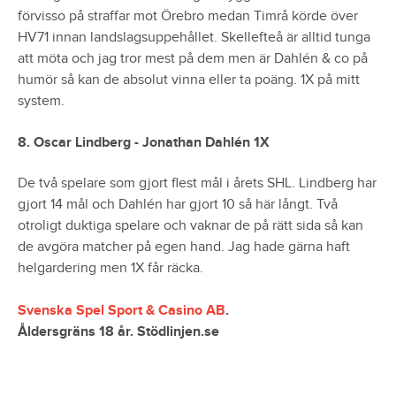
förvisso på straffar mot Örebro medan Timrå körde över
HV71 innan landslagsuppehållet. Skellefteå är alltid tunga
att möta och jag tror mest på dem men är Dahlén & co på
humör så kan de absolut vinna eller ta poäng. 1X på mitt
system.
8. Oscar Lindberg -
Jonathan Dahlén
1X
De två spelare som gjort flest mål i årets SHL. Lindberg har
gjort 14 mål och Dahlén har gjort 10 så här långt. Två
otroligt duktiga spelare och vaknar de på rätt sida så kan
de avgöra matcher på egen hand. Jag hade gärna haft
helgardering men 1X får räcka.
Svenska Spel Sport & Casino AB
.
Åldersgräns 18 år. Stödlinjen.se