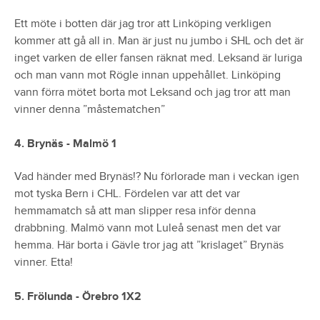
Ett möte i botten där jag tror att Linköping verkligen
kommer att gå all in. Man är just nu jumbo i SHL och det är
inget varken de eller fansen räknat med. Leksand är luriga
och man vann mot Rögle innan uppehållet. Linköping
vann förra mötet borta mot Leksand och jag tror att man
vinner denna ”måstematchen”
4. Brynäs - Malmö 1
Vad händer med Brynäs!? Nu förlorade man i veckan igen
mot tyska Bern i CHL. Fördelen var att det var
hemmamatch så att man slipper resa inför denna
drabbning. Malmö vann mot Luleå senast men det var
hemma. Här borta i Gävle tror jag att ”krislaget” Brynäs
vinner. Etta!
5. Frölunda - Örebro 1X2