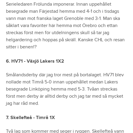
Serieledaren Frölunda imponerar. Innan uppehållet
besegrade man Färjestad hemma med 4-1 och i tisdags
vann man mot franska laget Grenoble med 3-1. Man ska
såklart vara favoriter här hemma mot Örebro och ettan
streckas först men för utdelningens skull så tar jag
helgardering och hoppas på skräll. Kanske CHL och resan
sitter i benen!?
6. HV71 - Växjö Lakers 1X2
Smålandsderby där jag tror mest på bortalaget. HV71 blev
nollade mot Timrå 5-0 innan uppehållet medan Lakers
besegrade Linköping hemma med 5-3. Tvåan streckas
först men derby är alltid derby och jag tar med så mycket
jag har råd med.
7. Skellefteå - Timrå 1X
Två lag som kommer med seger i ryggen. Skellefteå vann