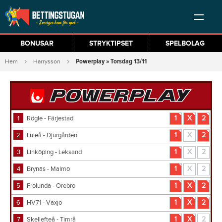
BONUSAR
STRYKTIPSET
SPELBOLAG
Powerplay » Torsdag 13/11
Hem
Harrysson
1
Rögle - Färjestad
1
X
2
2
Luleå - Djurgården
1
X
2
3
Linköping - Leksand
1
X
2
4
Brynäs - Malmö
1
X
2
5
Frölunda - Örebro
1
X
2
6
HV71 - Växjö
1
X
2
7
Skellefteå - Timrå
1
X
2