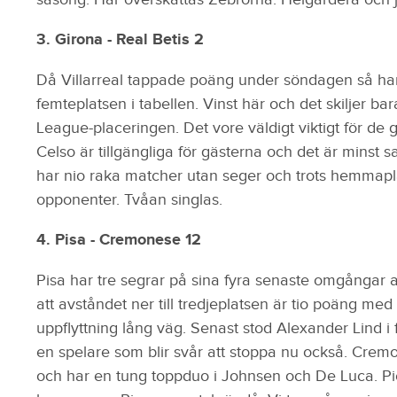
3. Girona - Real Betis 2
Då Villarreal tappade poäng under söndagen så har
femteplatsen i tabellen. Vinst här och det skiljer ba
League-placeringen. Det vore väldigt viktigt för de 
Celso är tillgängliga för gästerna och det är minst s
har nio raka matcher utan seger och trots hemmap
opponenter. Tvåan singlas.
4. Pisa - Cremonese 12
Pisa har tre segrar på sina fyra senaste omgångar 
att avståndet ner till tredjeplatsen är tio poäng med
uppflyttning lång väg. Senast stod Alexander Lind i
en spelare som blir svår att stoppa nu också. Crem
och har en tung toppduo i Johnsen och De Luca. Pi