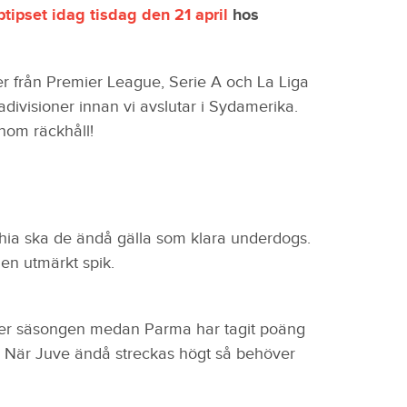
tipset idag tisdag den 21 april
hos
r från Premier League, Serie A och La Liga
radivisioner innan vi avslutar i Sydamerika.
 inom räckhåll!
ahia ska de ändå gälla som klara underdogs.
 en utmärkt spik.
nder säsongen medan Parma har tagit poäng
r. När Juve ändå streckas högt så behöver