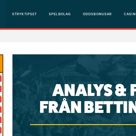
STRYKTIPSET
SPELBOLAG
ODDSBONUSAR
CASI