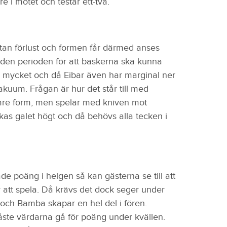
 i mötet och testar ett-två.
utan förlust och formen får därmed anses
r den perioden för att baskerna ska kunna
för mycket och då Eibar även har marginal ner
 vakuum. Frågan är hur det står till med
ämre form, men spelar med kniven mot
kas galet högt och då behövs alla tecken i
e poäng i helgen så kan gästerna se till att
 att spela. Då krävs det dock seger under
ch Bamba skapar en hel del i fören.
åste värdarna gå för poäng under kvällen.