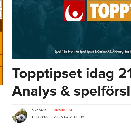
Topptipset idag 21
Analys & spelförs
Skribent:
Victors Tips
Publicerad:
2025-04-21 09:05