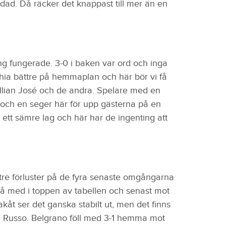
ad. Då räcker det knappast till mer än en
ing fungerade. 3-0 i baken var ord och inga
hia bättre på hemmaplan och här bör vi få
Willian José och de andra. Spelare med en
is och en seger här för upp gästerna på en
k ett sämre lag och här har de ingenting att
 tre förluster på de fyra senaste omgångarna
då med i toppen av tabellen och senast mot
kåt ser det ganska stabilt ut, men det finns
h Russo. Belgrano föll med 3-1 hemma mot