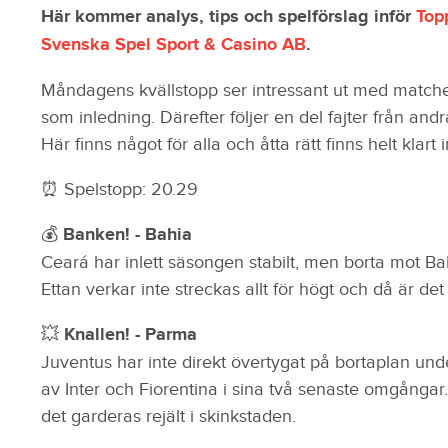
Här kommer analys, tips och spelförslag inför
Topp
Svenska Spel
Sport & Casino AB
.
Måndagens kvällstopp ser intressant ut med matche
som inledning. Därefter följer en del fajter från and
Här finns något för alla och åtta rätt finns helt klart
⏰ Spelstopp: 20.29
💰 Banken! - Bahia
Ceará har inlett säsongen stabilt, men borta mot B
Ettan verkar inte streckas allt för högt och då är det
💥 Knallen! - Parma
Juventus har inte direkt övertygat på bortaplan u
av Inter och Fiorentina i sina två senaste omgånga
det garderas rejält i skinkstaden.