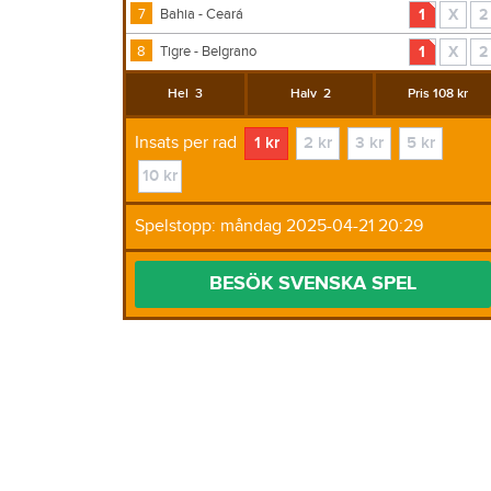
7
Bahia - Ceará
1
X
2
8
Tigre - Belgrano
1
X
2
Hel
3
Halv
2
Pris 108 kr
Insats per rad
1 kr
2 kr
3 kr
5 kr
10 kr
Spelstopp: måndag 2025-04-21 20:29
BESÖK SVENSKA SPEL