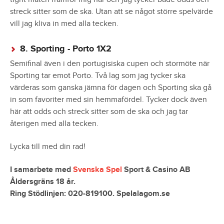
streck sitter som de ska. Utan att se något större spelvärde
vill jag kliva in med alla tecken.
8. Sporting - Porto 1X2
Semifinal även i den portugisiska cupen och stormöte när
Sporting tar emot Porto. Två lag som jag tycker ska
värderas som ganska jämna för dagen och Sporting ska gå
in som favoriter med sin hemmafördel. Tycker dock även
här att odds och streck sitter som de ska och jag tar
återigen med alla tecken.
Lycka till med din rad!
I samarbete med
Svenska Spel
Sport & Casino AB
Åldersgräns 18 år.
Ring Stödlinjen: 020-819100. Spelalagom.se