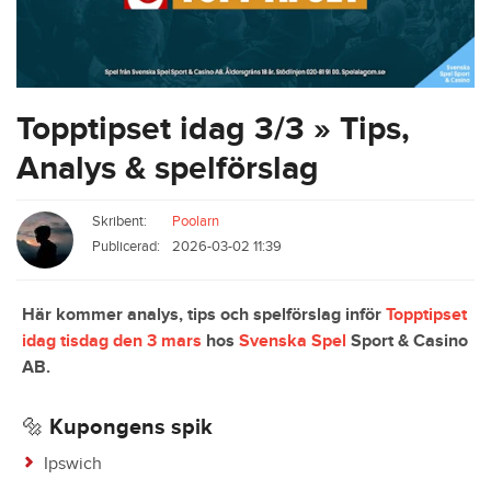
Topptipset idag 3/3 » Tips,
Analys & spelförslag
Skribent:
Poolarn
Publicerad:
2026-03-02 11:39
Här kommer analys, tips och spelförslag inför
Topptipset
idag tisdag den 3 mars
hos
Svenska Spel
Sport & Casino
AB
.
🔩 Kupongens spik
Ipswich