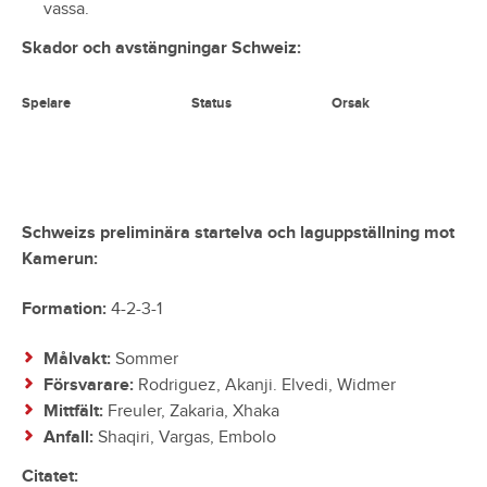
vassa.
Skador och avstängningar Schweiz
:
Spelare
Status
Orsak
Schweiz
s preliminära startelva och laguppställning mot
Kamerun:
Formation:
4-2-3-1
Målvakt:
Sommer
Försvarare:
Rodriguez, Akanji. Elvedi, Widmer
Mittfält:
Freuler, Zakaria, Xhaka
Anfall:
Shaqiri, Vargas, Embolo
Citatet: