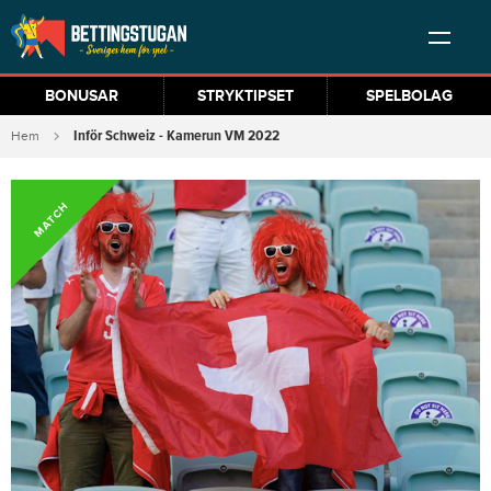
BONUSAR
STRYKTIPSET
SPELBOLAG
Inför Schweiz - Kamerun VM 2022
Hem
MATCH