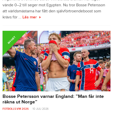
vände 0–2 till seger mot Egypten. Nu tror Bosse Petersson
att världsmästarna har fått den självförtroendeboost som
krävs för ...
Läs mer
NYHET
Bosse Petersson varnar England: ”Man får inte
räkna ut Norge”
FOTBOLLS-VM 2026
10 JULI 2026