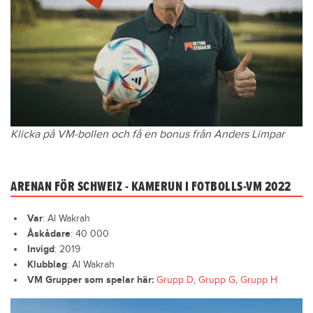
Klicka på VM-bollen och få en bonus från Anders Limpar
ARENAN FÖR SCHWEIZ - KAMERUN I FOTBOLLS-VM 2022
Var
: Al Wakrah
Åskådare
: 40 000
Invigd
: 2019
Klubblag
: Al Wakrah
VM Grupper som spelar här:
Grupp D
,
Grupp G
,
Grupp H