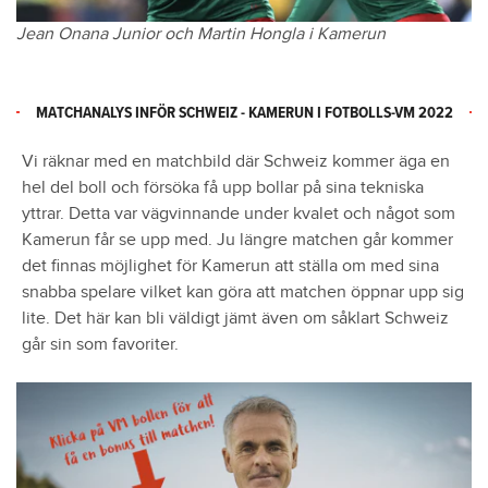
Jean Onana Junior och Martin Hongla i Kamerun
MATCHANALYS INFÖR SCHWEIZ - KAMERUN I FOTBOLLS-VM 2022
Vi räknar med en matchbild där Schweiz kommer äga en
hel del boll och försöka få upp bollar på sina tekniska
yttrar. Detta var vägvinnande under kvalet och något som
Kamerun får se upp med. Ju längre matchen går kommer
det finnas möjlighet för Kamerun att ställa om med sina
snabba spelare vilket kan göra att matchen öppnar upp sig
lite. Det här kan bli väldigt jämt även om såklart Schweiz
går sin som favoriter.