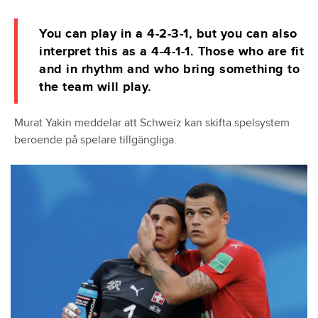
You can play in a 4-2-3-1, but you can also
interpret this as a 4-4-1-1. Those who are fit
and in rhythm and who bring something to
the team will play.
Murat Yakin meddelar att Schweiz kan skifta spelsystem
beroende på spelare tillgängliga.