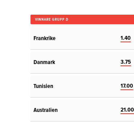
VINNARE GRUPP D
1.40
Frankrike
3.75
Danmark
17.00
Tunisien
21.0
Australien