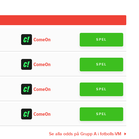
ComeOn
SPEL
ComeOn
SPEL
ComeOn
SPEL
0
ComeOn
SPEL
Se alla odds på Grupp A i fotbolls-VM