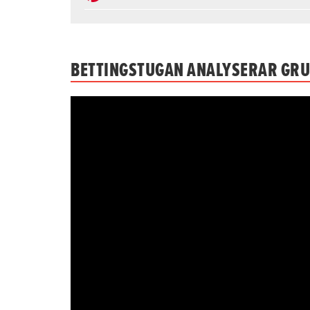
BETTINGSTUGAN ANALYSERAR GRUP