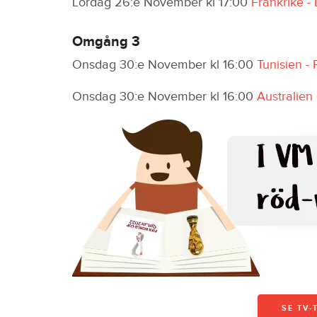
Lördag 26:e November kl 17:00
Frankrike 
Omgång 3
Onsdag 30:e November kl 16:00
Tunisien - 
Onsdag 30:e November kl 16:00
Australien
SE TV-