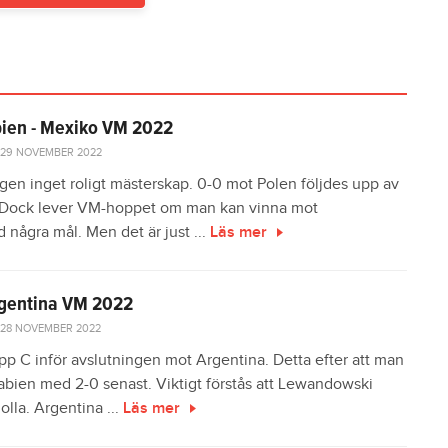
bien - Mexiko VM 2022
29 NOVEMBER 2022
gen inget roligt mästerskap. 0-0 mot Polen följdes upp av
 Dock lever VM-hoppet om man kan vinna mot
några mål. Men det är just ...
Läs mer
Argentina VM 2022
28 NOVEMBER 2022
pp C inför avslutningen mot Argentina. Detta efter att man
abien med 2-0 senast. Viktigt förstås att Lewandowski
olla. Argentina ...
Läs mer