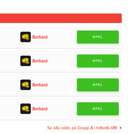
Bethard
SPEL
Bethard
SPEL
Bethard
SPEL
Bethard
SPEL
Se alla odds på Grupp A i fotbolls-VM