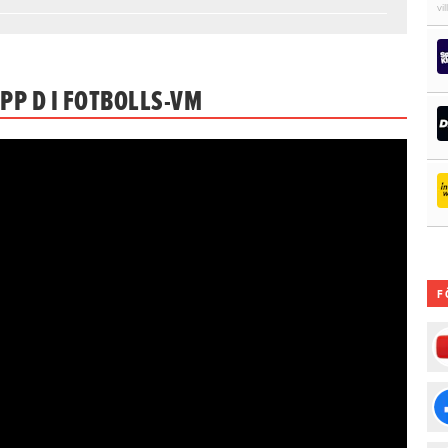
vi
P D I FOTBOLLS-VM
F