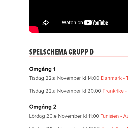
SPELSCHEMA GRUPP D
Omgång 1
Tisdag 22:a November kl 14:00
Danmark - T
Tisdag 22:a November kl 20:00
Frankrike -
Omgång 2
Lördag 26:e November kl 11:00
Tunisien - A