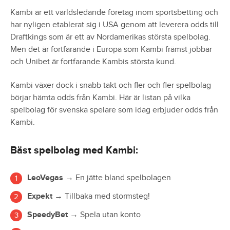
Kambi är ett världsledande företag inom sportsbetting och
har nyligen etablerat sig i USA genom att leverera odds till
Draftkings som är ett av Nordamerikas största spelbolag.
Men det är fortfarande i Europa som Kambi främst jobbar
och Unibet är fortfarande Kambis största kund.
Kambi växer dock i snabb takt och fler och fler spelbolag
börjar hämta odds från Kambi. Här är listan på vilka
spelbolag för svenska spelare som idag erbjuder odds från
Kambi.
Bäst spelbolag med Kambi:
LeoVegas
→
En jätte bland spelbolagen
Expekt
→
Tillbaka med stormsteg!
SpeedyBet
→
Spela utan konto