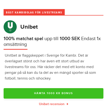
BÄST KAMBIBOLAG FÖR LIVESTREAMS
Unibet
100% matchat spel
upp till
1000 SEK
Endast 1x
omsättning
Unitbet är flaggskeppet i Sverige för Kambi. Det är
överlägset störst och har även ett stort utbud av
livestreams för oss. Här räcker det med ett konto med
pengar på så kan du ta del av en mängd sporter så som
fotboll, tennis och ishockey.
HÄMTA 1000 KR BONUS
Unibet recension