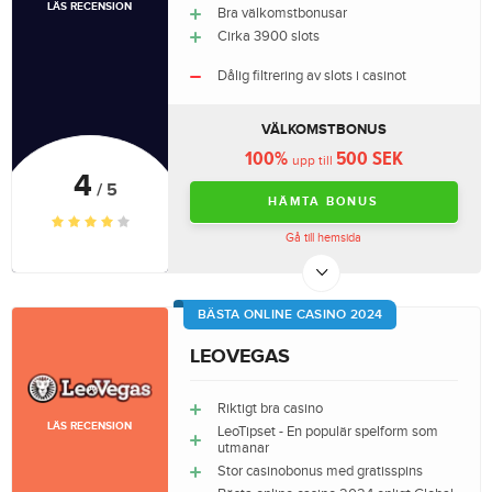
LÄS RECENSION
Bra välkomstbonusar
Cirka 3900 slots
Dålig filtrering av slots i casinot
VÄLKOMSTBONUS
100%
500 SEK
upp till
4
/ 5
HÄMTA BONUS
Gå till hemsida
BÄSTA ONLINE CASINO 2024
LEOVEGAS
Riktigt bra casino
LÄS RECENSION
LeoTipset - En populär spelform som
utmanar
Stor casinobonus med gratisspins