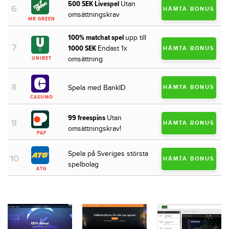
500 SEK Livespel
Utan
HÄMTA BONUS
omsättningskrav
MR GREEN
100% matchat spel
upp till
1000 SEK
Endast 1x
HÄMTA BONUS
UNIBET
omsättning
Spela med BankID
HÄMTA BONUS
CASUMO
99 freespins
Utan
HÄMTA BONUS
omsättningskrav!
PAF
Spela på Sveriges största
HÄMTA BONUS
spelbolag
ATG