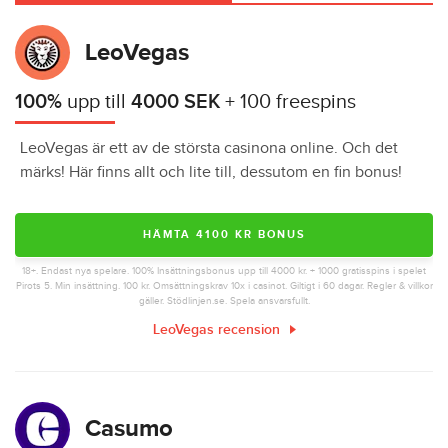
LeoVegas
100%
upp till
4000 SEK
+ 100 freespins
LeoVegas är ett av de största casinona online. Och det
märks! Här finns allt och lite till, dessutom en fin bonus!
HÄMTA 4100 KR BONUS
18+. Endast nya spelare. 100% Insättningsbonus upp till 4000 kr. + 1000 gratisspins i spelet
Pirots 5. Min insättning. 100 kr. Omsättningskrav 10x i casinot. Giltigt i 60 dagar. Regler & villkor
gäller. Stödlinjen.se. Spela ansvarsfullt.
LeoVegas recension
Casumo