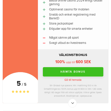
Bästa online casino 2024 enligt Global
gaming
Optimerat casino för mobilen
Snabb och enkel registrering med
BankID
Stora jackpotspel
Erbjuder app för smarta enheter
Något sämre på sport
Svagt utbud av livestreams
VÄLKOMSTBONUS
100%
600 SEK
upp till
HÄMTA BONUS
Gå till hemsida
5
/ 5
18+. Endast nya spelare. Min. insättning 100 kr. 6x
Omsättningskrav. 100% bonus upp till 600 kr. Min. 1,80 odds.
Giltigt i 60 dagar från att villkor uppfylls. Villkor gäller. Spela
ansvarsfullt. Stodlinjen.se - spelpaus.se.