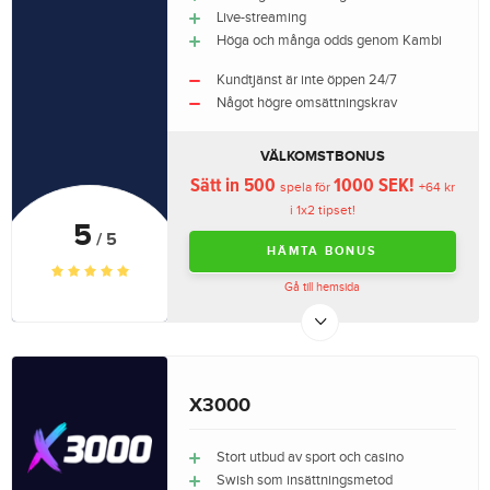
Live-streaming
Höga och många odds genom Kambi
Kundtjänst är inte öppen 24/7
Något högre omsättningskrav
VÄLKOMSTBONUS
Sätt in 500
1000 SEK!
spela för
+64 kr
i 1x2 tipset!
5
/ 5
HÄMTA BONUS
Gå till hemsida
X3000
Stort utbud av sport och casino
Swish som insättningsmetod