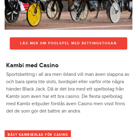
LÄS MER OM POOLSPEL MED BETTINGSTUGAN
Kambi med Casino
Sportsbetting i all ära men ibland vill man även slappna av
och bara spela lite slots, bordspel eller varför inte några
händer Black Jack. Då är det bra med ett spelbolag från
Kambi som även har ett bra casino. De flesta spelbolag
med Kambi erbjuder förstås även Casino men visst finns
det de som gör det bättre än andra.
BÄST KAMBIBOLAG FÖR CASINO