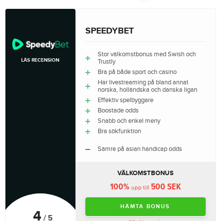
SPEEDYBET
Stor välkomstbonus med Swish och
LÄS RECENSION
Trustly
Bra på både sport och casino
Har livestreaming på bland annat
norska, holländska och danska ligan
Effektiv spelbyggare
Boostade odds
Snabb och enkel meny
Bra sökfunktion
Sämre på asian handicap odds
VÄLKOMSTBONUS
100%
500 SEK
upp till
HÄMTA BONUS
4
/ 5