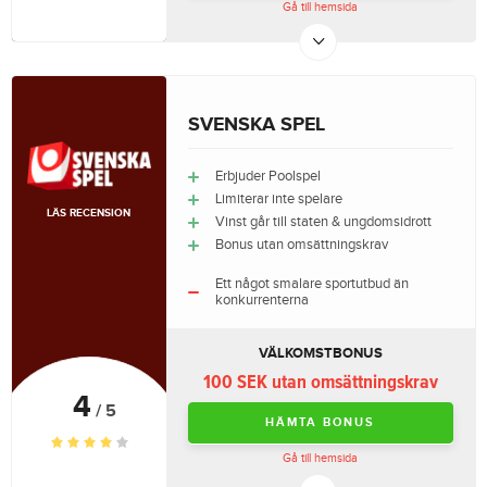
Gå till hemsida
SVENSKA SPEL
Erbjuder Poolspel
Limiterar inte spelare
LÄS RECENSION
Vinst går till staten & ungdomsidrott
Bonus utan omsättningskrav
Ett något smalare sportutbud än
konkurrenterna
VÄLKOMSTBONUS
100 SEK utan omsättningskrav
4
/ 5
HÄMTA BONUS
Gå till hemsida