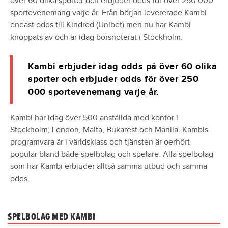
över 60 olika sporter och erbjuder odds för över 250 000
sportevenemang varje år. Från början levererade Kambi
endast odds till Kindred (Unibet) men nu har Kambi
knoppats av och är idag börsnoterat i Stockholm.
Kambi erbjuder idag odds på över 60 olika
sporter och erbjuder odds för över 250
000 sportevenemang varje år.
Kambi har idag över 500 anställda med kontor i
Stockholm, London, Malta, Bukarest och Manila. Kambis
programvara är i världsklass och tjänsten är oerhört
populär bland både spelbolag och spelare. Alla spelbolag
som har Kambi erbjuder alltså samma utbud och samma
odds.
SPELBOLAG MED KAMBI