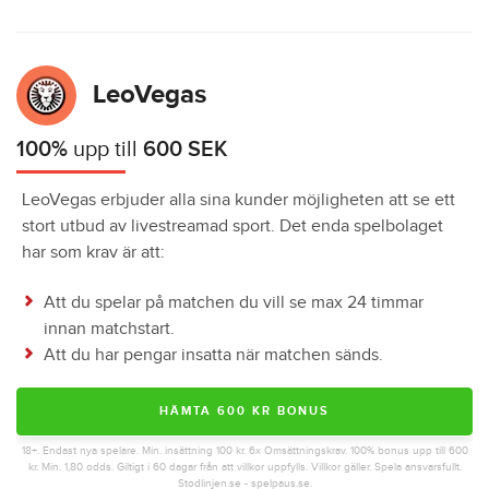
LeoVegas
100%
upp till
600 SEK
LeoVegas erbjuder alla sina kunder möjligheten att se ett
stort utbud av livestreamad sport. Det enda spelbolaget
har som krav är att:
Att du spelar på matchen du vill se max 24 timmar
innan matchstart.
Att du har pengar insatta när matchen sänds.
HÄMTA 600 KR BONUS
18+. Endast nya spelare. Min. insättning 100 kr. 6x Omsättningskrav. 100% bonus upp till 600
kr. Min. 1,80 odds. Giltigt i 60 dagar från att villkor uppfylls. Villkor gäller. Spela ansvarsfullt.
Stodlinjen.se - spelpaus.se.