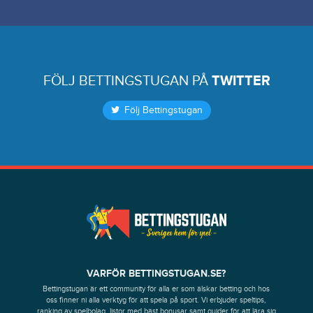
FÖLJ BETTINGSTUGAN PÅ
TWITTER
Följ Bettingstugan
VARFÖR BETTINGSTUGAN.SE?
Bettingstugan är ett community för alla er som älskar betting och hos
oss finner ni alla verktyg för att spela på sport. Vi erbjuder speltips,
ranking av spelbolag, listor med bäst bonusar samt guider för att lära sig