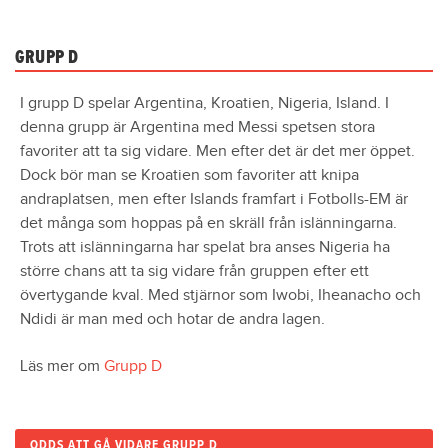
GRUPP D
I grupp D spelar Argentina, Kroatien, Nigeria, Island. I
denna grupp är Argentina med Messi spetsen stora
favoriter att ta sig vidare. Men efter det är det mer öppet.
Dock bör man se Kroatien som favoriter att knipa
andraplatsen, men efter Islands framfart i Fotbolls-EM är
det många som hoppas på en skräll från islänningarna.
Trots att islänningarna har spelat bra anses Nigeria ha
större chans att ta sig vidare från gruppen efter ett
övertygande kval. Med stjärnor som Iwobi, Iheanacho och
Ndidi är man med och hotar de andra lagen.
Läs mer om
Grupp D
ODDS ATT GÅ VIDARE GRUPP D