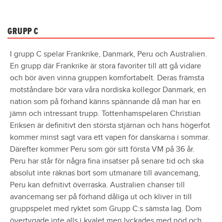
GRUPP C
I grupp C spelar Frankrike, Danmark, Peru och Australien.
En grupp där Frankrike är stora favoriter till att gå vidare
och bör även vinna gruppen komfortabelt. Deras främsta
motståndare bör vara våra nordiska kollegor Danmark, en
nation som på förhand känns spännande då man har en
jämn och intressant trupp. Tottenhamspelaren Christian
Eriksen är definitivt den största stjärnan och hans högerfot
kommer minst sagt vara ett vapen för danskarna i sommar.
Därefter kommer Peru som gör sitt första VM på 36 år.
Peru har står för några fina insatser på senare tid och ska
absolut inte räknas bort som utmanare till avancemang,
Peru kan defnitivt överraska. Australien chanser till
avancemang ser på förhand dåliga ut och kliver in till
gruppspelet med ryktet som Grupp C:s sämsta lag. Dom
övertygade inte alls i kvalet men lyckades med nöd och