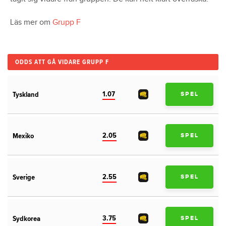
Läs mer om
Grupp F
ODDS ATT GÅ VIDARE GRUPP F
1.07
Tyskland
SPEL
2.05
Mexiko
SPEL
2.55
Sverige
SPEL
3.75
Sydkorea
SPEL