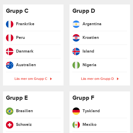
Grupp C
Grupp D
Frankrike
Argentina
Peru
Kroatien
Danmark
Island
Australien
Nigeria
Läs mer om Grupp C
Läs mer om Grupp D
Grupp E
Grupp F
Brasilien
Tyskland
Schweiz
Mexiko