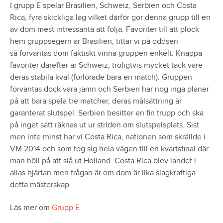
I grupp E spelar Brasilien, Schweiz, Serbien och Costa
Rica, fyra skickliga lag vilket därför gör denna grupp till en
av dom mest intressanta att följa. Favoriter till att plock
hem gruppsegern är Brasilien, tittar vi på oddsen
så förväntas dom faktiskt vinna gruppen enkelt. Knappa
favoriter därefter är Schweiz, troligtvis mycket tack vare
deras stabila kval (förlorade bara en match). Gruppen
förväntas dock vara jämn och Serbien har nog inga planer
på att bara spela tre matcher, deras målsättning är
garanterat slutspel. Serbien besitter en fin trupp och ska
på inget sätt räknas ut ur striden om slutspelsplats. Sist
men inte minst har vi Costa Rica, nationen som skrällde i
VM 2014 och som tog sig hela vägen till en kvartsfinal där
man höll på att slå ut Holland. Costa Rica blev landet i
allas hjärtan men frågan är om dom är lika slagkraftiga
detta mästerskap.
Läs mer om
Grupp E