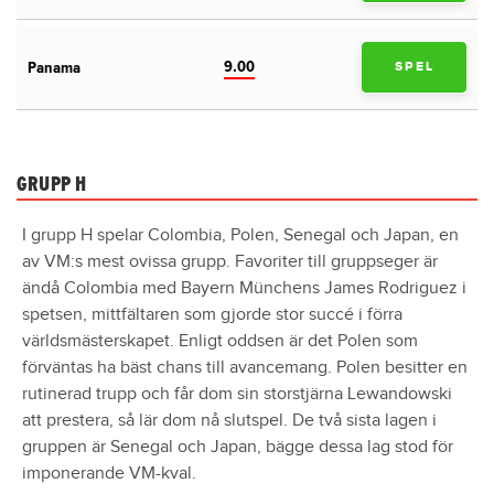
9.00
Panama
SPEL
GRUPP H
I grupp H spelar Colombia, Polen, Senegal och Japan, en
av VM:s mest ovissa grupp. Favoriter till gruppseger är
ändå Colombia med Bayern Münchens James Rodriguez i
spetsen, mittfältaren som gjorde stor succé i förra
världsmästerskapet. Enligt oddsen är det Polen som
förväntas ha bäst chans till avancemang. Polen besitter en
rutinerad trupp och får dom sin storstjärna Lewandowski
att prestera, så lär dom nå slutspel. De två sista lagen i
gruppen är Senegal och Japan, bägge dessa lag stod för
imponerande VM-kval.