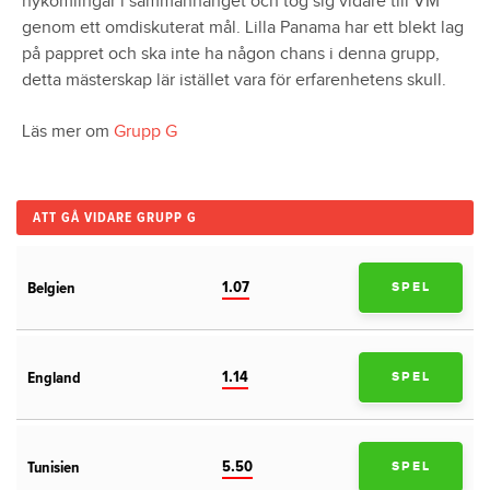
nykomlingar i sammanhanget och tog sig vidare till VM
genom ett omdiskuterat mål. Lilla Panama har ett blekt lag
på pappret och ska inte ha någon chans i denna grupp,
detta mästerskap lär istället vara för erfarenhetens skull.
Läs mer om
Grupp G
ATT GÅ VIDARE GRUPP G
1.07
Belgien
SPEL
1.14
England
SPEL
5.50
Tunisien
SPEL