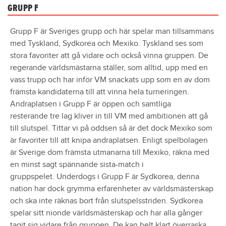
GRUPP F
Grupp F är Sveriges grupp och här spelar man tillsammans
med Tyskland, Sydkorea och Mexiko. Tyskland ses som
stora favoriter att gå vidare och också vinna gruppen. De
regerande världsmästarna ställer, som alltid, upp med en
vass trupp och har inför VM snackats upp som en av dom
främsta kandidaterna till att vinna hela turneringen.
Andraplatsen i Grupp F är öppen och samtliga
resterande tre lag kliver in till VM med ambitionen att gå
till slutspel. Tittar vi på oddsen så är det dock Mexiko som
är favoriter till att knipa andraplatsen. Enligt spelbolagen
är Sverige dom främsta utmanarna till Mexiko, räkna med
en minst sagt spännande sista-match i
gruppspelet. Underdogs i Grupp F är Sydkorea, denna
nation har dock grymma erfarenheter av världsmästerskap
och ska inte räknas bort från slutspelsstriden. Sydkorea
spelar sitt nionde världsmästerskap och har alla gånger
tagit sig vidare från gruppen. De kan helt klart överraska.