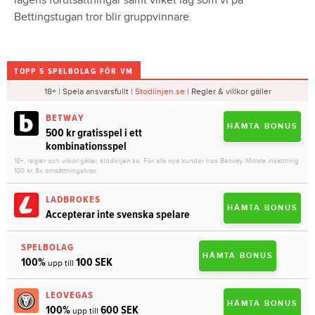
lagens förutsättningar samt vilket lag som vi på
Bettingstugan tror blir gruppvinnare.
TOPP 5 SPELBOLAG FÖR VM
18+ | Spela ansvarsfullt |
Stodlinjen.se
| Regler & villkor gäller
BETWAY
HÄMTA BONUS
500 kr gratisspel i ett
kombinationsspel
18+, regler och vilkor gäller, stodlinjen.se. För alla nya kunder hos Betway. Minsta insättning
100 kr, 6x omsättningskrav.
LADBROKES
HÄMTA BONUS
Accepterar inte svenska spelare
SPELBOLAG
HÄMTA BONUS
100%
100 SEK
upp till
LEOVEGAS
HÄMTA BONUS
100%
600 SEK
upp till