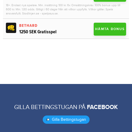
18+. Endast nya spelare. Min. insättning 100 kr. 6x Omsättningskrav. 100% bonus upp till
600 kr. Min. 1,80 odds. Giltigt i 60 dagar från att villkor uppfylls. Villkor gäller. Spela
ansvarsfullt. Stodlinjen.se - spelpaus.se.
BETHARD
HÄMTA BONUS
1250 SEK Gratisspel
GILLA BETTINGSTUGAN PÅ
FACEBOOK
Gilla Bettingstugan