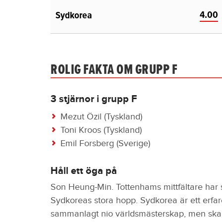
4.00
Sydkorea
ROLIG FAKTA OM GRUPP F
3 stjärnor i grupp F
Mezut Özil (Tyskland)
Toni Kroos (Tyskland)
Emil Forsberg (Sverige)
Håll ett öga på
Son Heung-Min. Tottenhams mittfältare har s
Sydkoreas stora hopp. Sydkorea är ett erf
sammanlagt nio världsmästerskap, men ska