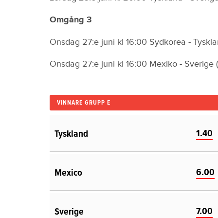
Omgång 3
Onsdag 27:e juni kl 16:00 Sydkorea - Tyskla
Onsdag 27:e juni kl 16:00 Mexiko - Sverige 
VINNARE GRUPP E
1.40
Tyskland
6.00
Mexico
7.00
Sverige