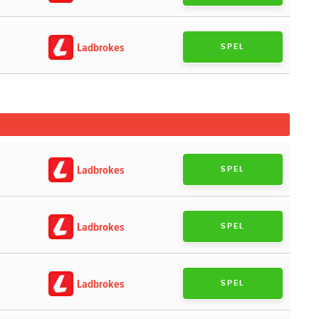
0
Ladbrokes
SPEL
Ladbrokes
SPEL
Ladbrokes
SPEL
Ladbrokes
SPEL