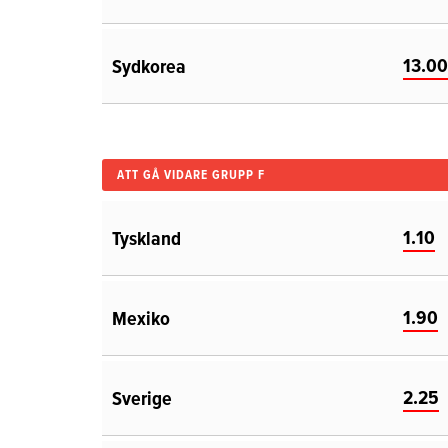
13.0
Sydkorea
ATT GÅ VIDARE GRUPP F
1.10
Tyskland
1.90
Mexiko
2.25
Sverige