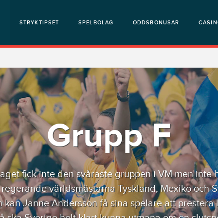
STRYKTIPSET
SPELBOLAG
ODDSBONUSAR
CASI
Grupp F
aget fick inte den svåraste gruppen i VM men inte h
m regerande världsmästarna Tyskland, Mexiko och Sy
 kan Janne Andersson få sina spelare att prestera 