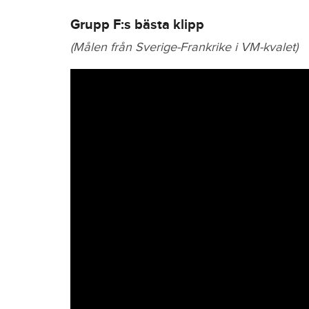
Grupp F:s bästa klipp
(Målen från Sverige-Frankrike i VM-kvalet)