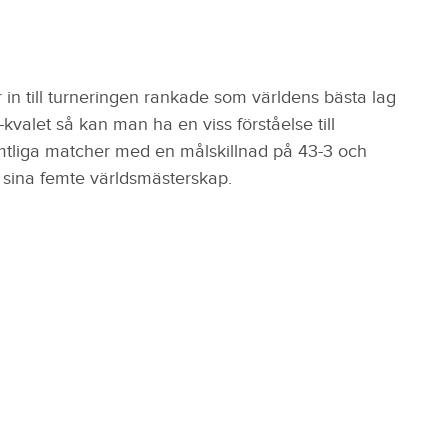
 in till turneringen rankade som världens bästa lag
alet så kan man ha en viss förståelse till
tliga matcher med en målskillnad på 43-3 och
sina femte världsmästerskap.