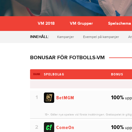
VM 2018
VM Grupper
Spelschema
INNEHÅLL:
Kampanjer
Exempel på kampanjer
At
BONUSAR FÖR FOTBOLLS-VM
SPELBOLAG
BONUS
RANK
100%
1
BetMGM
upp 
18+. Gäller nya spelare vid första insättningen. Gratisspelet är gilti
100%
2
ComeOn
upp 