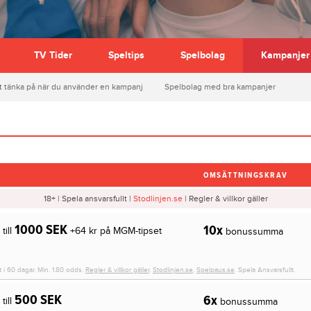
TV Tider
Speltips
Spelbolag
Kampanjer
t tänka på när du använder en kampanj
Spelbolag med bra kampanjer
OMSÄTTNINGSKRAV
18+ | Spela ansvarsfullt |
Stodlinjen.se
| Regler & villkor gäller
1000 SEK
10x
till
+64 kr på MGM-tipset
bonussumma
gt i 60 dagar. Min. 1.80 odds.
Regler & villkor gäller
.
Stodlinjen.se
,
Spelpaus.se
. Spela Ansvarsfullt.
500 SEK
6x
till
bonussumma