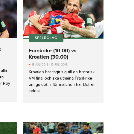
SPELBOLAG
s
Frankrike (10.00) vs
Kroatien (30.00)
13 JULI 2018 - 16 JULI 2018
alla
Kroatien har tagit sig till en historisk
ra
VM final och ska utmana Frankrike
ar Roy
om guldet. Inför matchen har Betfair
laddat ...