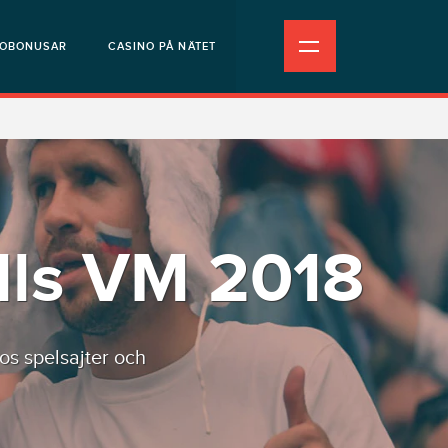
NOBONUSAR
CASINO PÅ NÄTET
lls VM 2018
os spelsajter och