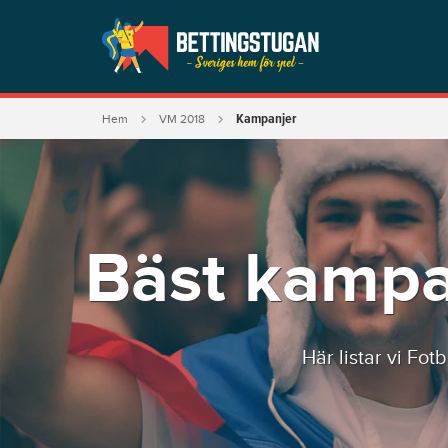
Kampanjer
Hem
VM 2018
Bäst kampa
Här listar vi Fo