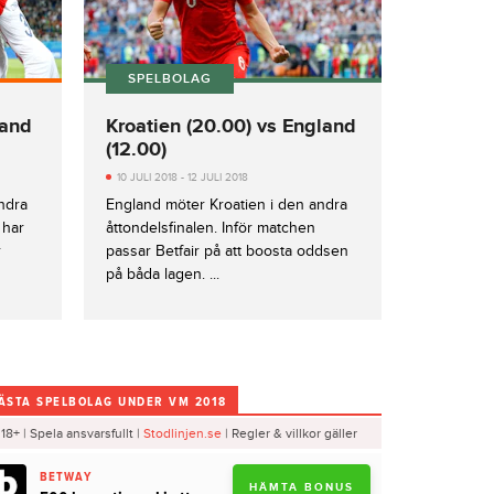
SPELBOLAG
land
Kroatien (20.00) vs England
(12.00)
10 JULI 2018 - 12 JULI 2018
ndra
England möter Kroatien i den andra
 har
åttondelsfinalen. Inför matchen
r
passar Betfair på att boosta oddsen
på båda lagen. ...
ÄSTA SPELBOLAG UNDER VM 2018
18+ | Spela ansvarsfullt |
Stodlinjen.se
| Regler & villkor gäller
BETWAY
HÄMTA BONUS