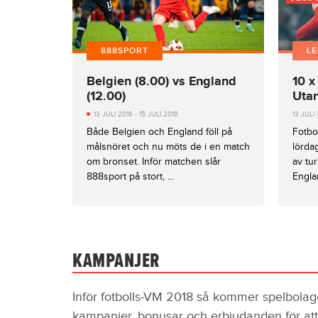
888SPORT
L
Belgien (8.00) vs England
10 x
(12.00)
Utan
13 JULI 2018 - 15 JULI 2018
13 JULI
Både Belgien och England föll på
Fotbol
målsnöret och nu möts de i en match
lörda
om bronset. Inför matchen slår
av tu
888sport på stort, ...
Englan
KAMPANJER
Inför fotbolls-VM 2018 så kommer spelbola
kampanjer, bonusar och erbjudanden för att