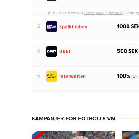
18+ år – Spela ansvarsfullt,
| Stödlinjen.se |
Spelpaus.se
Fullständig
1000 SEK
3
Spelklubben
500 SEK 
4
DBET
100%
5
Interwetten
upp t
KAMPANJER FÖR FOTBOLLS-VM