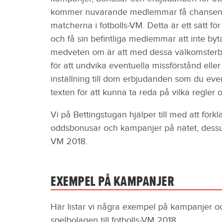
kommer nuvarande medlemmar få chansen til
matcherna i fotbolls-VM. Detta är ett sätt fö
och få sin befintliga medlemmar att inte byta
medveten om är att med dessa välkomsterbj
för att undvika eventuella missförstånd eller 
inställning till dom erbjudanden som du eventuel
texten för att kunna ta reda på vilka regler o
Vi på Bettingstugan hjälper till med att förkl
oddsbonusar och kampanjer på nätet, dessuto
VM 2018.
EXEMPEL PÅ KAMPANJER
Här listar vi några exempel på kampanjer 
spelbolagen till fotbolls-VM 2018.