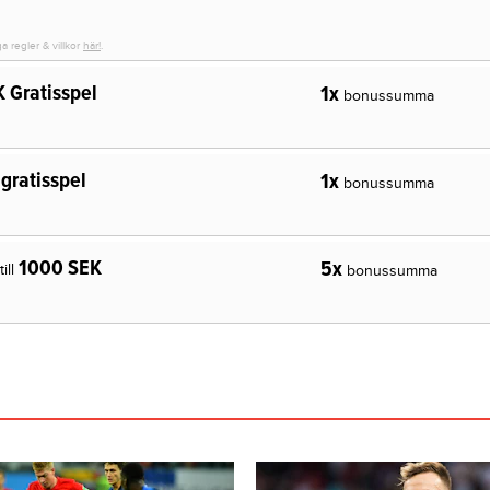
a regler & villkor
här!
.
 Gratisspel
1x
bonussumma
gratisspel
1x
bonussumma
1000 SEK
5x
ill
bonussumma