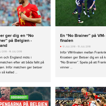
er ger dig en “No
En “No Brainer” på VM-
ner” på Belgien -
finalen
land
13 JULI 2018 - 15 JULI 2018
LI 2018 - 16 JULI 2018
Inför VM-finalen mellan Frankri
en och England möts i
Kroatien ger Betser dig en så k
atchen efter att båda fallit på
“No Brainer”. Spela på att Frank
njen. Inför matchen ger betser
vinner ...
 så kallad ...