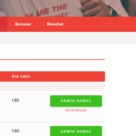
Bonusar
Resultat
MIN ODDS
1.80
HÄMTA BONUS
Gå till hemsida
1.80
HÄMTA BONUS