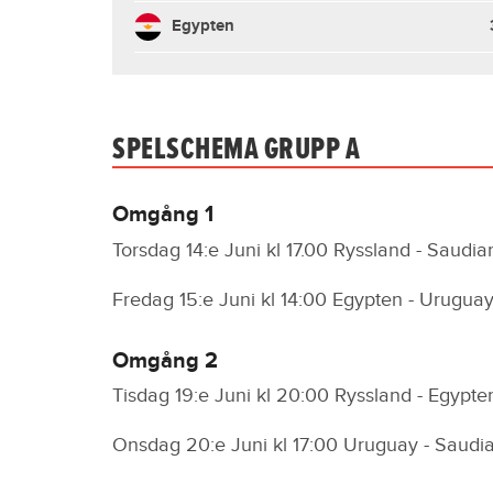
Egypten
SPELSCHEMA GRUPP A
Omgång 1
Torsdag 14:e Juni kl 17.00 Ryssland - Saudi
Fredag 15:e Juni kl 14:00 Egypten - Uruguay
Omgång 2
Tisdag 19:e Juni kl 20:00 Ryssland - Egypten
Onsdag 20:e Juni kl 17:00 Uruguay - Saudi