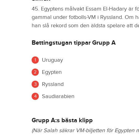
45. Egyptens målvakt Essam El-Hadary är föd
gammal under fotbolls-VM i Ryssland. Om 
han slå rekord som den äldsta spelare att del
Bettingstugan tippar Grupp A
Uruguay
Egypten
Ryssland
Saudiarabien
Grupp A:s bästa klipp
(När Salah säkrar VM-biljetten för Egypten 