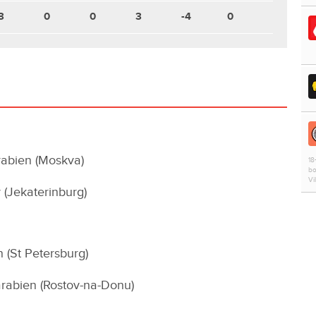
3
0
0
3
-4
0
arabien (Moskva)
18
bo
Vi
 (Jekaterinburg)
 (St Petersburg)
arabien (Rostov-na-Donu)