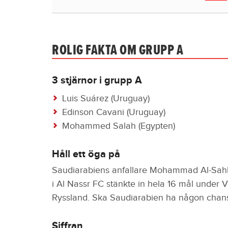
ROLIG FAKTA OM GRUPP A
3 stjärnor i grupp A
Luis Suárez (Uruguay)
Edinson Cavani (Uruguay)
Mohammed Salah (Egypten)
Håll ett öga på
Saudiarabiens anfallare Mohammad Al-Sahlaw
i Al Nassr FC stänkte in hela 16 mål under V
Ryssland. Ska Saudiarabien ha någon chans
Siffran