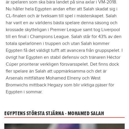
är spelaren som ska bära landet på sina axlar i VM-2018.
Nu håller hela Egypten andan efter att Salah skadat sig i
CL-finalen och är tveksam till spel i mästerskapet. Salah
har varit en av världens bästa spelare denna säsong och
krossade skytteligan i Premier League samt tog Liverpool
till en final i Champions League. Salah står för 43% av den
totala spelarlönen i truppen och utan Salah kommer
Egypten få det väldigt tufft att avancera från gruppspelet. I
övrigt har Egypten en stabil defensiv och tränaren Héctor
Cúper prioriterar verkligen försvarsspelet. Det finns dock
fler spelare än Salah att uppmärksamma och det är
Arsenals mittfältare Mohamed Elneny och West
Bromwichs mittback Hegazy som blir viktiga pjäser för
Egypten i sommar.
EGYPTENS STÖRSTA STJÄRNA - MOHAMED SALAH