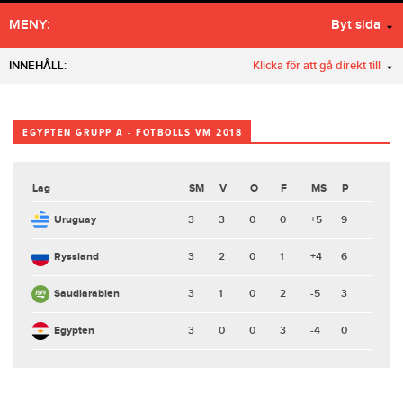
MENY:
Byt sida
INNEHÅLL:
Klicka för att gå direkt till
EGYPTEN GRUPP A - FOTBOLLS VM 2018
Lag
SM
V
O
F
MS
P
Uruguay
3
3
0
0
+5
9
Ryssland
3
2
0
1
+4
6
Saudiarabien
3
1
0
2
-5
3
Egypten
3
0
0
3
-4
0