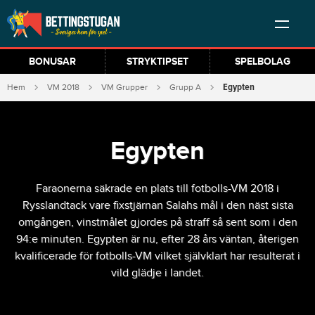
BONUSAR
STRYKTIPSET
SPELBOLAG
Egypten
Hem
VM 2018
VM Grupper
Grupp A
Egypten
Faraonerna säkrade en plats till fotbolls-VM 2018 i
Rysslandtack vare fixstjärnan Salahs mål i den näst sista
omgången, vinstmålet gjordes på straff så sent som i den
94:e minuten. Egypten är nu, efter 28 års väntan, återigen
kvalificerade för fotbolls-VM vilket självklart har resulterat i
vild glädje i landet.