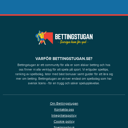
VARFÖR BETTINGSTUGAN.SE?
Bettingstugan är ett community för alla er som älskar betting och hos
oss finner ni alla verktyg för att spela på sport. Vi erbjuder speltips,
ranking av spelbolag, listor med bäst bonusar samt guider för att lära sig
mer om betting. Bettingstugan.se skriver endast om spelbolag som har
svensk licens - för en trygg och säker spelupplevelse.
Om Bettingstugan
Kontakta oss
Integritetspolicy
Cookie policy
Spelmissbruk