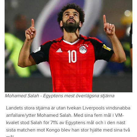
Mohamed Salah - Egyptens mest överlägsna stjärna
Landets stora stjärna är utan tvekan Liverpools vindsnabba
anfallare/ytter Mohamed Salah. Med sina fem mål i VM-
kvalet stod Salah för 71% av Egyptens mål och i den näst
sista matchen mot Kongo blev han stor hjälte med sina två