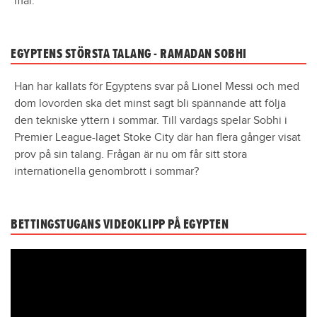
mål.
EGYPTENS STÖRSTA TALANG - RAMADAN SOBHI
Han har kallats för Egyptens svar på Lionel Messi och med
dom lovorden ska det minst sagt bli spännande att följa
den tekniske yttern i sommar. Till vardags spelar Sobhi i
Premier League-laget Stoke City där han flera gånger visat
prov på sin talang. Frågan är nu om får sitt stora
internationella genombrott i sommar?
BETTINGSTUGANS VIDEOKLIPP PÅ EGYPTEN