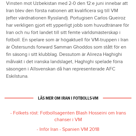
Vinsten mot Uzbekistan med 2-0 den 12:e juni innebar att
Iran blev den första nationen att kvalificera sig till VM
(efter värdnationen Ryssland). Portugisen Carlos Queiroz
har verkligen gjort ett ypperligt jobb som huvudtränare för
Iran och nu fört landet till sitt femte världsmästerskap i
fotboll. En spelare som är högaktuell för VM-truppen i Iran
är Östersunds forward Samman Ghoddos som stått för en
fin säsong i sitt klubblag. Dessutom är Alireza Haghighi
målvakt i det iranska landslaget, Haghighi spelade förra
säsongen i Allsvenskan då han representerade AFC
Eskilstuna.
LÄS MER OM IRAN I FOTBOLLS-VM
- Folkets röst: Fotbollsagenten Blash Hosseini om Irans
chanser i VM
- Inför Iran - Spanien VM 2018