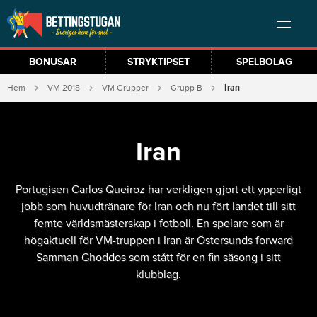
BONUSAR
STRYKTIPSET
SPELBOLAG
Iran
Hem
VM 2018
VM Grupper
Grupp B
Iran
Portugisen Carlos Queiroz har verkligen gjort ett ypperligt
jobb som huvudtränare för Iran och nu fört landet till sitt
femte världsmästerskap i fotboll. En spelare som är
högaktuell för VM-truppen i Iran är Östersunds forward
Samman Ghoddos som stått för en fin säsong i sitt
klubblag.