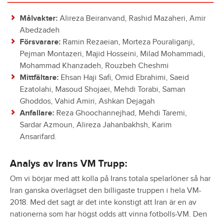
Målvakter:
Alireza Beiranvand, Rashid Mazaheri, Amir
Abedzadeh
Försvarare:
Ramin Rezaeian, Morteza Pouraliganji,
Pejman Montazeri, Majid Hosseini, Milad Mohammadi,
Mohammad Khanzadeh, Rouzbeh Cheshmi
Mittfältare:
Ehsan Haji Safi, Omid Ebrahimi, Saeid
Ezatolahi, Masoud Shojaei, Mehdi Torabi, Saman
Ghoddos, Vahid Amiri, Ashkan Dejagah
Anfallare:
Reza Ghoochannejhad, Mehdi Taremi,
Sardar Azmoun, Alireza Jahanbakhsh, Karim
Ansarifard.
Analys av Irans VM Trupp:
Om vi börjar med att kolla på Irans totala spelarlöner så har
Iran ganska överlägset den billigaste truppen i hela VM-
2018. Med det sagt är det inte konstigt att Iran är en av
nationerna som har högst odds att vinna fotbolls-VM. Den