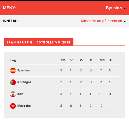
MENY:
Byt sida
INNEHÅLL:
Klicka för att gå direkt till
IRAN GRUPP B - FOTBOLLS VM 2018
Lag
SM
V
O
F
MS
P
Spanien
3
1
2
0
+1
5
Portugal
3
1
2
0
+1
5
Iran
3
1
1
1
0
4
Marocko
3
0
1
2
-2
1