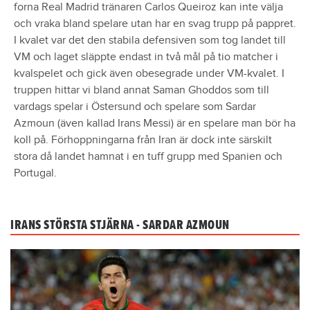
forna Real Madrid tränaren Carlos Queiroz kan inte välja
och vraka bland spelare utan har en svag trupp på pappret.
I kvalet var det den stabila defensiven som tog landet till
VM och laget släppte endast in två mål på tio matcher i
kvalspelet och gick även obesegrade under VM-kvalet. I
truppen hittar vi bland annat Saman Ghoddos som till
vardags spelar i Östersund och spelare som Sardar
Azmoun (även kallad Irans Messi) är en spelare man bör ha
koll på. Förhoppningarna från Iran är dock inte särskilt
stora då landet hamnat i en tuff grupp med Spanien och
Portugal.
IRANS STÖRSTA STJÄRNA - SARDAR AZMOUN