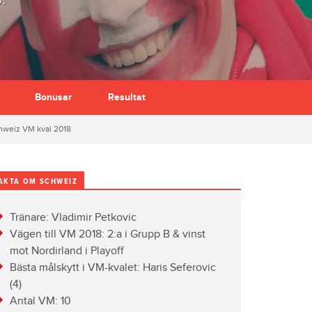
.
Bonusar
Resultat
hweiz VM kval 2018
AKTA OM SCHWEIZ
Tränare: Vladimir Petkovic
Vägen till VM 2018: 2:a i Grupp B & vinst
mot Nordirland i Playoff
Bästa målskytt i VM-kvalet: Haris Seferovic
(4)
Antal VM: 10