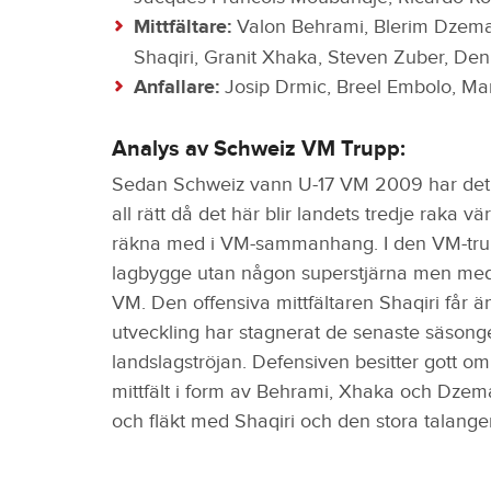
Mittfältare:
Valon Behrami, Blerim Dzema
Shaqiri, Granit Xhaka, Steven Zuber, Den
Anfallare:
Josip Drmic, Breel Embolo, Mar
Analys av Schweiz VM Trupp:
Sedan Schweiz vann U-17 VM 2009 har det 
all rätt då det här blir landets tredje raka v
räkna med i VM-sammanhang. I den VM-trupp s
lagbygge utan någon superstjärna men med e
VM. Den offensiva mittfältaren Shaqiri får
utveckling har stagnerat de senaste säsongern
landslagströjan. Defensiven besitter gott om
mittfält i form av Behrami, Xhaka och Dzemaili 
och fläkt med Shaqiri och den stora talang