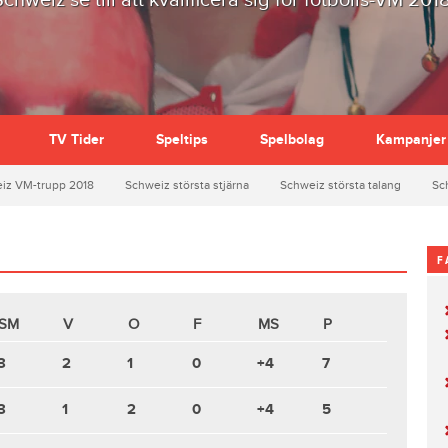
Schweiz se till att kvalificera sig för fotbolls-VM 2018
TV Tider
Speltips
Spelbolag
Kampanjer
iz VM-trupp 2018
Schweiz största stjärna
Schweiz största talang
Sc
F
SM
V
O
F
MS
P
3
2
1
0
+4
7
3
1
2
0
+4
5