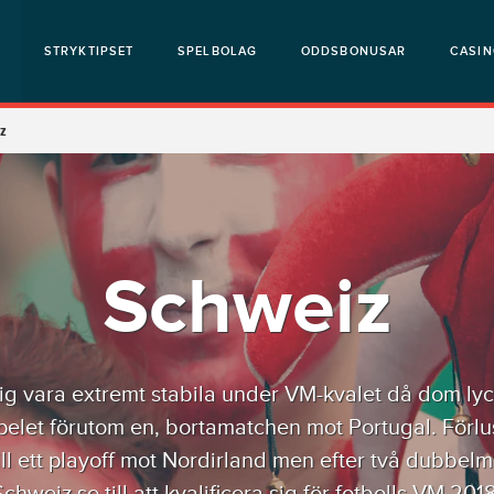
STRYKTIPSET
SPELBOLAG
ODDSBONUSAR
CASI
z
Schweiz
sig vara extremt stabila under VM-kvalet då dom lyc
pelet förutom en, bortamatchen mot Portugal. Förlu
ll ett playoff mot Nordirland men efter två dubbe