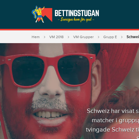
Schwei
Hem
VM 2018
VM Grupper
Grupp E
Schweiz har visat 
matcher i grupps
tvingade Schweiz ti