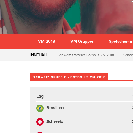
VM 2018
VM Grupper
Spelschema
INNEHÅLL:
Schweiz startelva Fotbolls-VM 2018
Schwe
SCHWEIZ GRUPP E - FOTBOLLS VM 2018
Lag
Brasilien
Schweiz