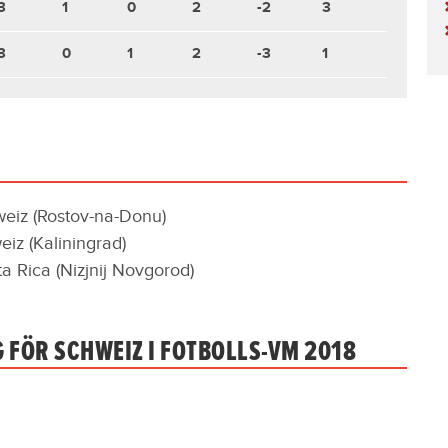
3
1
0
2
-2
3
3
0
1
2
-3
1
weiz (Rostov-na-Donu)
iz (Kaliningrad)
a Rica (Nizjnij Novgorod)
 FÖR SCHWEIZ I FOTBOLLS-VM 2018