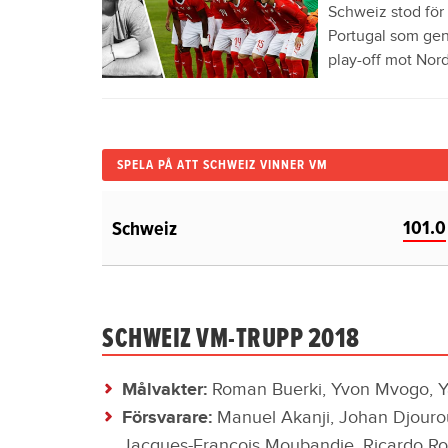
Schweiz stod för 
Portugal som gen
play-off mot Nordi
SPELA PÅ ATT SCHWEIZ VINNER VM
101.0
Schweiz
SCHWEIZ VM-TRUPP 2018
Målvakter:
Roman Buerki, Yvon Mvogo,
Försvarare:
Manuel Akanji, Johan Djourou
Jacques-Francois Moubandje, Ricardo Ro