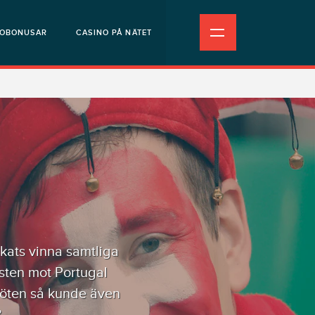
NOBONUSAR
CASINO PÅ NÄTET
kats vinna samtliga
sten mot Portugal
lmöten så kunde även