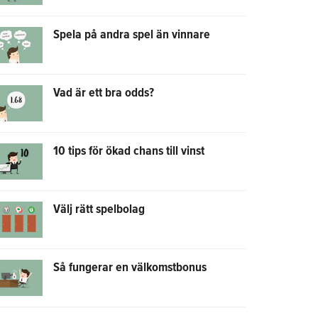
Spela på andra spel än vinnare
Vad är ett bra odds?
10 tips för ökad chans till vinst
Välj rätt spelbolag
Så fungerar en välkomstbonus