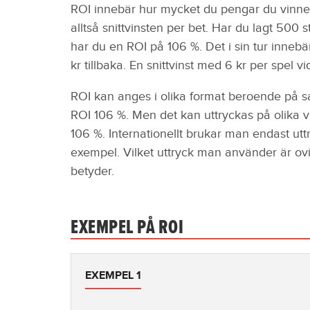
ROI innebär hur mycket du pengar du vinner 
alltså snittvinsten per bet. Har du lagt 500 
har du en ROI på 106 %. Det i sin tur innebär
kr tillbaka. En snittvinst med 6 kr per spel vi
ROI kan anges i olika format beroende på sa
ROI 106 %. Men det kan uttryckas på olika v
106 %. Internationellt brukar man endast utt
exempel. Vilket uttryck man använder är ovik
betyder.
EXEMPEL PÅ ROI
EXEMPEL 1