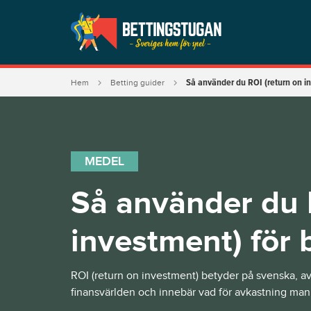
Så använder du ROI (return on in
Hem
Betting guider
MEDEL
Så använder du 
investment) för 
ROI (return on investment) betyder på svenska, a
finansvärlden och innebär vad för avkastning man 