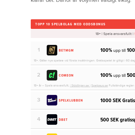
klarar det. Därför är volymen väldigt viktig.
TOPP 10 SPELBOLAG MED ODDSBONUS
18+ | Spela ansvarsfullt |
100%
100
BETMGM
upp till
18+. Gäller nya spelare vid första insättningen. Gratisspelet är giltigt i 60 da
100%
500
COMEON
upp till
18+ år – Spela ansvarsfullt,
| Stödlinjen.se |
Spelpaus.se
Fullständiga regler 
1000 SEK Gratis
SPELKLUBBEN
500 SEK gratiss
DBET