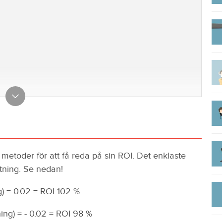
a metoder för att få reda på sin ROI. Det enklaste
ttning. Se nedan!
g) = 0.02 = ROI 102 %
ning) = - 0.02 = ROI 98 %