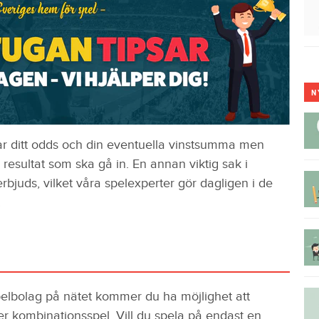
N
ar ditt odds och din eventuella vinstsumma men
er resultat som ska gå in. En annan viktig sak i
juds, vilket våra spelexperter gör dagligen i de
.
spelbolag på nätet kommer du ha möjlighet att
er kombinationsspel. Vill du spela på endast en