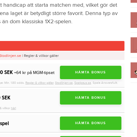
tt handicap att starta matchen med, vilket gör det
ena laget är betydligt större favorit. Denna typ av
ds än dom klassiska 1X2-spelen.
Stodlinjen.se
| Regler & villkor gäller
0 SEK
+64 kr på MGM-tipset
HÄMTA BONUS
gar. Min. 1.80 odds.
Regler & villkor gäller
.
Stodlinjen.se
,
Spelpaus.se
. Spela Ansvarsfullt.
 SEK
HÄMTA BONUS
& villkor
här!
.
spel
HÄMTA BONUS