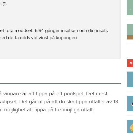
 (1)
t totala oddset: 6,94 gånger insatsen och din insats
med detta odds vid vinst på kupongen.
M
 vinnare är att tippa på ett poolspel. Det mest
ipset. Det går ut på att du ska tippa utfallet av 13
möjlighet att tippa på tre möjliga utfall;