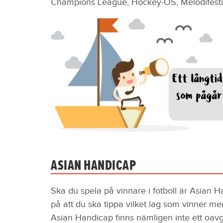
Champions League, Hockey-OS, Melodifestiv
ASIAN HANDICAP
Ska du spela på vinnare i fotboll är Asian Ha
på att du ska tippa vilket lag som vinner me
Asian Handicap finns nämligen inte ett oavg