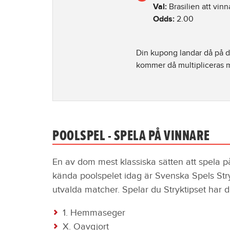
Val:
Brasilien att vinna
Odds:
2.00
Din kupong landar då på de
kommer då multipliceras 
POOLSPEL - SPELA PÅ VINNARE
En av dom mest klassiska sätten att spela på
kända poolspelet idag är Svenska Spels Strykt
utvalda matcher. Spelar du Stryktipset har du 
1. Hemmaseger
X. Oavgjort