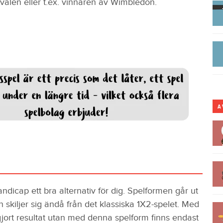
alen eller t.ex. vinnaren av Wimbledon.
A
ndicap ett bra alternativ för dig. Spelformen går ut
n skiljer sig ändå från det klassiska 1X2-spelet. Med
jort resultat utan med denna spelform finns endast