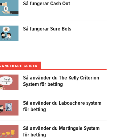
Så fungerar Cash Out
Så fungerar Sure Bets
VANCERADE GUIDER
Så använder du The Kelly Criterion
System för betting
Så använder du Labouchere system
för betting
Så använder du Martingale System
för betting