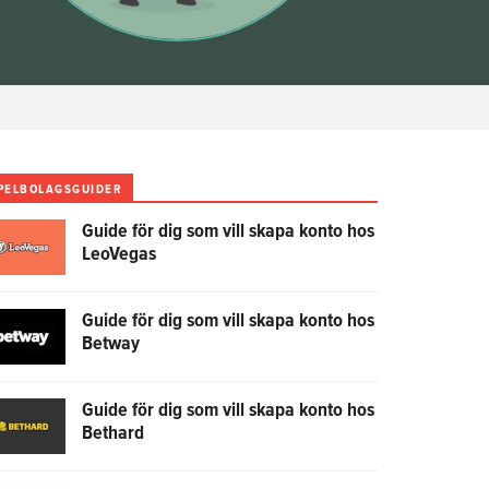
PELBOLAGSGUIDER
Guide för dig som vill skapa konto hos
LeoVegas
Guide för dig som vill skapa konto hos
Betway
Guide för dig som vill skapa konto hos
Bethard