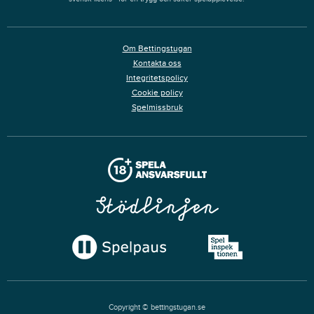
Om Bettingstugan
Kontakta oss
Integritetspolicy
Cookie policy
Spelmissbruk
Copyright © bettingstugan.se