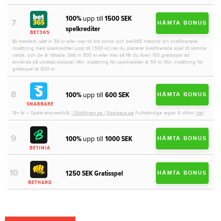
100%
1500 SEK
upp till
HÄMTA BONUS
spelkrediter
BET365
Bli medlem, sätt in 50 kr eller mer till ditt konto och bet365 matchar din kvalificerade
insättning med spelkrediter (upp till 1.500 kr) när du placerar kvalificerade spel till samma
värde, och de är rättade. Sätt in 500 kr eller mer så får du även 100 gratisspel att
använda på utvalda slotspel. Min. insättning för spelkrediter är 50 kr. Min. insättning för
gratisspel är 500 kr.
100%
600 SEK
upp till
HÄMTA BONUS
SNABBARE
18+ år – Spela ansvarsfullt,
| Stödlinjen.se |
Spelpaus.se
Fullständiga regler & villkor
här!
100%
1000 SEK
upp till
HÄMTA BONUS
BETINIA
1250 SEK Gratisspel
HÄMTA BONUS
BETHARD