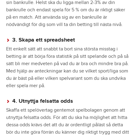
sin bankrulle. Helst ska du ligga mellan 2-3% av din
bankrulle och endast spela för 5 % om du är riktigt säker
på en match. Att använda sig av en bankrulle är
nödvändigt för dig som vill ta din betting till nästa nivå.
3. Skapa ett spreadsheet
Ett enkelt sätt att snabbt ta bort sina största misstag i
betting är att börja föra statistik på sitt spelande och på så
sätt bli mer medveten på vad du är bra och mindre bra på.
Med hjälp av anteckningar kan du se vilket sport/liga som
du är bäst på eller vilken spelvariant som du ska undvika
eller spela mer på.
4. Utnyttja felsatta odds
Skaffa ett spelövertag gentemot spelbolagen genom att
utnyttja felsatta odds. För att du ska ha möjlighet att hitta
dessa odds krävs det att du är ordentligt påläst så detta
bör du inte göra förrän du känner dig riktigt trygg med ditt