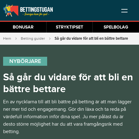
BONUSAR
STRYKTIPSET
SPELBOLAG
Så går du vidare för att bli en bättre bettare
Hem
Betting guider
NYBÖRJARE
Så går du vidare för att bli en
bättre bettare
En av nycklarna till att bli bättre på betting är att man lägger
ner mer tid och engagemang. Gör din läxa och ta reda på
värdefull information inför dina spel. Ju mer påläst du är
desto större möjlighet har du att vara framgångsrik med
betting.