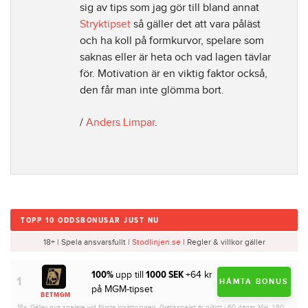
sig av tips som jag gör till bland annat
Stryktipset
så gäller det att vara påläst
och ha koll på formkurvor, spelare som
saknas eller är heta och vad lagen tävlar
för. Motivation är en viktig faktor också,
den får man inte glömma bort.
/
Anders Limpar
.
TOPP 10 ODDSBONUSAR JUST NU
18+ | Spela ansvarsfullt |
Stodlinjen.se
| Regler & villkor gäller
100%
1000 SEK
upp till
+64 kr
HÄMTA BONUS
på MGM-tipset
BETMGM
18+. Gäller nya spelare vid första insättningen. Gratisspelet är giltigt i 60 dagar. Min. 1.80