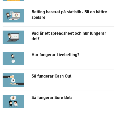
Betting baserat på statistik - Bli en bättre
spelare
Vad är ett spreadsheet och hur fungerar
det?
Hur fungerar Livebetting?
Så fungerar Cash Out
Så fungerar Sure Bets